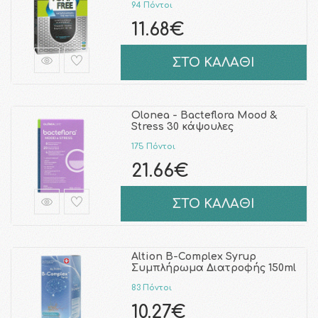
94 Πόντοι
11.68€
ΣΤΟ ΚΑΛΑΘΙ
Olonea - Bacteflora Mood &
Stress 30 κάψουλες
175 Πόντοι
21.66€
ΣΤΟ ΚΑΛΑΘΙ
Altion B-Complex Syrup
Συμπλήρωμα Διατροφής 150ml
83 Πόντοι
10.27€