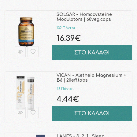
SOLGAR - Homocysteine
Modulators | 60veg.caps
132 Πόντοι
16.39€
ΣΤΟ ΚΑΛΑΘΙ
VICAN - Aletheia Magnesium +
B6 | 20eff.tabs
36 Πόντοι
4.44€
ΣΤΟ ΚΑΛΑΘΙ
LANES - 3, 2, 1... Sleep