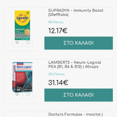
SUPRADYN - Immunity Boost
(30efftabs)
98 Πόντοι
12.17€
ΣΤΟ ΚΑΛΑΘΙ
LAMBERTS - Neuro-Logical
PEA (B1, B6 & B12) | 60caps
251 Πόντοι
31.14€
ΣΤΟ ΚΑΛΑΘΙ
Doctors Formulas - Inositol |