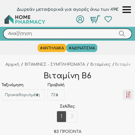
Δωρεάν μεταφορικά για αγορές άνω των 49€
Αναζήτηση
Αναζήτηση
#ΑΝΤΗΛΙΑΚΑ
#ΑΔΥΝΑΤΙΣΜΑ
Αρχική
/
ΒΙΤΑΜΙΝΕΣ - ΣΥΜΠΛΗΡΩΜΑΤΑ
/
Βιταμίνες
/
Βιταμίνη
Βιταμίνη Β6
Ταξινόμηση
Προβολή
Σελίδες:
1
2
83
ΠΡΟΪΌΝΤΑ