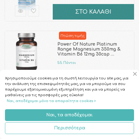
ΣΤΟ ΚΑΛΑΘΙ
Πτώση τιμής
Power Of Nature Platinum
Range Magnesium 350mg &
Vitamin B6 12mg 30cap …
55 Πόντοι
6.85€
8.97€
Χρησιμοποιούμε cookies για τη σωστή λειτουργία του site μας, για
την ανάλυση της επισκεψιμότητάς μας, για να μπορούμε να σου
ΣΤΟ ΚΑΛΑΘΙ
παρέχουμε εξατομικευμένη εξυπηρέτηση και για να μπορείς να
μαθαίνεις για τις προσφορές μας εύκολα!
Ναι, αποδέχομαι μόνο τα απαραίτητα cookies >
Health Aid Promo
Ναι, τα αποδέχομαι
Magnesium+B6, 20
Αναβράζοντα Δισκία & Vitamin
C 1000m …
Περισσότερα
59 Πόντοι