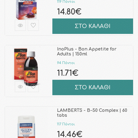
119 Πόντοι
14.80€
ΣΤΟ ΚΑΛΑΘΙ
InoPlus - Bon Appetite for
Adults | 150ml
94 Πόντοι
11.71€
ΣΤΟ ΚΑΛΑΘΙ
LAMBERTS - B-50 Complex | 60
tabs
117 Πόντοι
14.46€