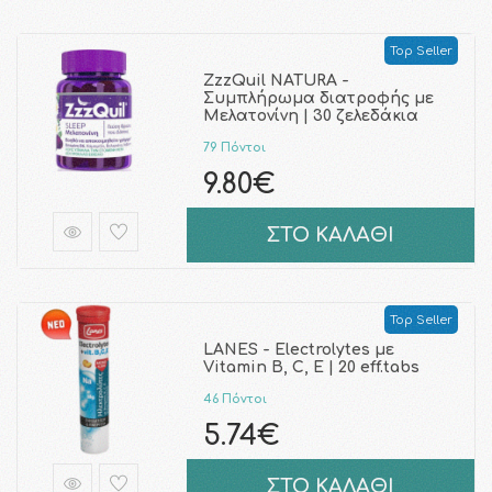
Top Seller
ZzzQuil NATURA -
Συμπλήρωμα διατροφής με
Μελατονίνη | 30 ζελεδάκια
79 Πόντοι
9.80€
ΣΤΟ ΚΑΛΑΘΙ
Top Seller
LANES - Electrolytes με
Vitamin B, C, E | 20 eff.tabs
46 Πόντοι
5.74€
ΣΤΟ ΚΑΛΑΘΙ