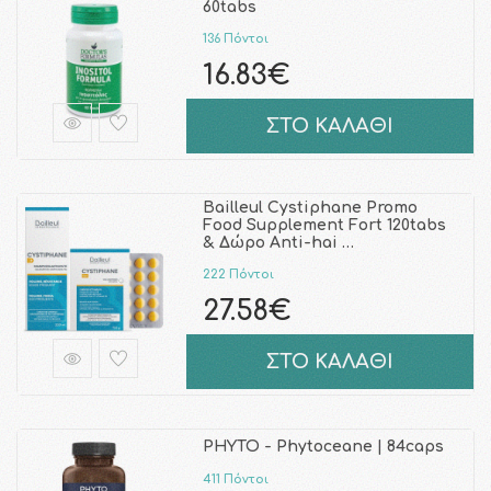
60tabs
136 Πόντοι
16.83€
ΣΤΟ ΚΑΛΑΘΙ
Bailleul Cystiphane Promo
Food Supplement Fort 120tabs
& Δώρο Anti-hai …
222 Πόντοι
27.58€
ΣΤΟ ΚΑΛΑΘΙ
PHYTO - Phytoceane | 84caps
411 Πόντοι