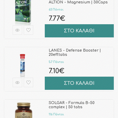
ALTION - Magnesium | 30Caps
63 Πόντοι
7.77€
ΣΤΟ ΚΑΛΑΘΙ
LANES - Defense Booster |
20eff.tabs
57 Πόντοι
7.10€
ΣΤΟ ΚΑΛΑΘΙ
SOLGAR - Formula B-50
complex | 50 tabs
116 Πόντοι