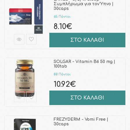
Συμπλήρωμα για τον Ύπνο |
30caps
65 Πόντοι
8.10€
ΣΤΟ ΚΑΛΑΘΙ
SOLGAR - Vitamin B6 50 mg |
100tab
88 Πόντοι
10.92€
ΣΤΟ ΚΑΛΑΘΙ
FREZYDERM - Vomi Free |
30caps