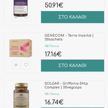
50.91€
ΣΤΟ ΚΑΛΑΘΙ
GENECOM - Terra Inositol |
30sachets
138 Πόντοι
17.16€
ΣΤΟ ΚΑΛΑΘΙ
SOLGAR - Griffonia 5htp
Complex | 30vegcaps
135 Πόντοι
16.74€