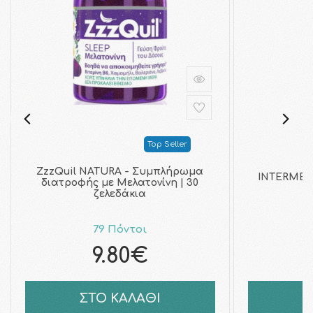
Top Seller
ZzzQuil NATURA - Συμπλήρωμα
INTERMED -
διατροφής με Μελατονίνη | 30
ζελεδάκια
79 Πόντοι
9.80€
ΣΤΟ ΚΑΛΑΘΙ
Σ