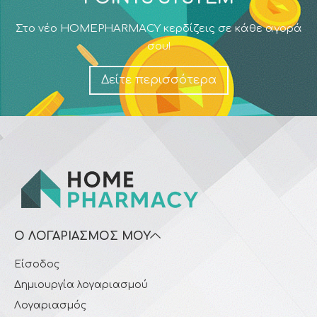
Στο νέο HOMEPHARMACY κερδίζεις σε κάθε αγορά
σου!
Δείτε περισσότερα
Ο ΛΟΓΑΡΙΑΣΜΌΣ ΜΟΥ
Είσοδος
Δημιουργία λογαριασμού
Λογαριασμός