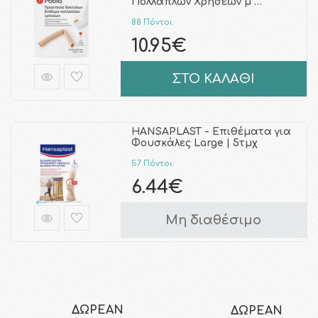
Πολλαπλών Χρήσεων μ …
88 Πόντοι
10.95€
ΣΤΟ ΚΑΛΑΘΙ
HANSAPLAST - Επιθέματα για
Φουσκάλες Large | 5τμχ
57 Πόντοι
6.44€
Μη διαθέσιμο
ΔΩΡΕΑΝ
ΔΩΡΕΑΝ