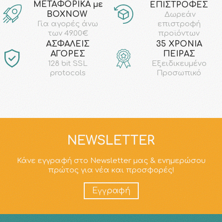
ΜΕΤΑΦΟΡΙΚΑ με
ΕΠΙΣΤΡΟΦΕΣ
ΒΟΧΝΟW
Δωρεάν
επιστροφή
Για αγορές άνω
προϊόντων
των 49.00€
AΣΦΑΛΕΙΣ
35 ΧΡΟΝΙΑ
ΑΓΟΡΕΣ
ΠΕΙΡΑΣ
128 bit SSL
Εξειδικευμένο
protocols
Προσωπικό
NEWSLETTER
Κάνε εγγραφή στο Newsletter μας & ενημερώσου
πρώτος για νέα και προσφορές!
Εγγραφή