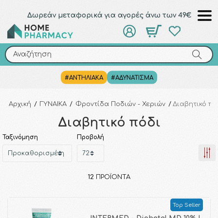
Δωρεάν μεταφορικά για αγορές άνω των 49€
Αναζήτηση
Αναζήτηση
#ΑΝΤΗΛΙΑΚΑ
#ΑΔΥΝΑΤΙΣΜΑ
Αρχική
/
ΓΥΝΑΙΚΑ
/
Φροντίδα Ποδιών - Χεριών
/
Διαβητικό πό
Διαβητικό πόδι
Ταξινόμηση
Προβολή
12
ΠΡΟΪΌΝΤΑ
Top Seller