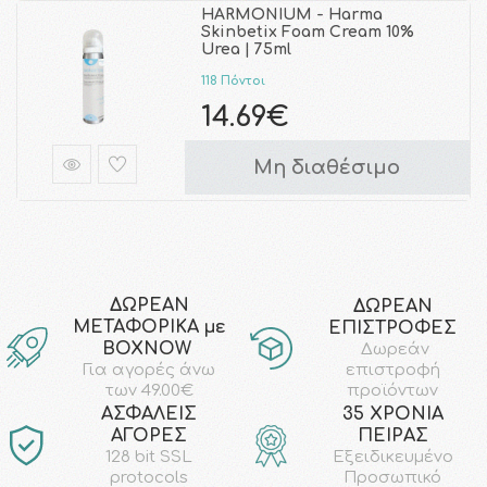
HARMONIUM - Harma
Skinbetix Foam Cream 10%
Urea | 75ml
118 Πόντοι
14.69€
Μη διαθέσιμο
ΔΩΡΕΑΝ
ΔΩΡΕΑΝ
ΜΕΤΑΦΟΡΙΚΑ με
ΕΠΙΣΤΡΟΦΕΣ
ΒΟΧΝΟW
Δωρεάν
επιστροφή
Για αγορές άνω
προϊόντων
των 49.00€
AΣΦΑΛΕΙΣ
35 ΧΡΟΝΙΑ
ΑΓΟΡΕΣ
ΠΕΙΡΑΣ
128 bit SSL
Εξειδικευμένο
protocols
Προσωπικό