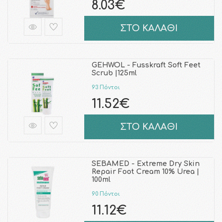
8.03€
ΣΤΟ ΚΑΛΑΘΙ
GEHWOL - Fusskraft Soft Feet
Scrub |125ml
93 Πόντοι
11.52€
ΣΤΟ ΚΑΛΑΘΙ
SEBAMED - Extreme Dry Skin
Repair Foot Cream 10% Urea |
100ml
90 Πόντοι
11.12€