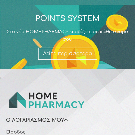
POINTS SYSTEM
Στο νέο HOMEPHARMACY κερδίζεις σε κάθε αγορά
σου!
Δείτε περισσότερα
Ο ΛΟΓΑΡΙΑΣΜΌΣ ΜΟΥ
Είσοδος