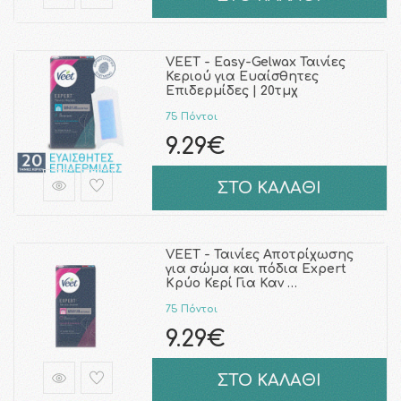
VEET - Easy-Gelwax Ταινίες
Κεριού για Ευαίσθητες
Επιδερμίδες | 20τμχ
75 Πόντοι
9.29€
ΣΤΟ ΚΑΛΑΘΙ
VEET - Ταινίες Αποτρίχωσης
για σώμα και πόδια Expert
Κρύο Κερί Για Καν …
75 Πόντοι
9.29€
ΣΤΟ ΚΑΛΑΘΙ