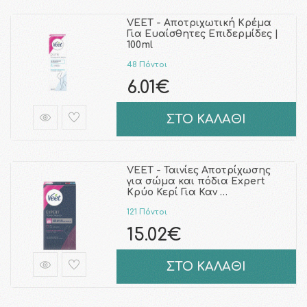
VEET - Αποτριχωτική Κρέμα
Για Ευαίσθητες Επιδερμίδες |
100ml
48 Πόντοι
6.01€
ΣΤΟ ΚΑΛΑΘΙ
VEET - Ταινίες Αποτρίχωσης
για σώμα και πόδια Expert
Κρύο Κερί Για Καν …
121 Πόντοι
15.02€
ΣΤΟ ΚΑΛΑΘΙ