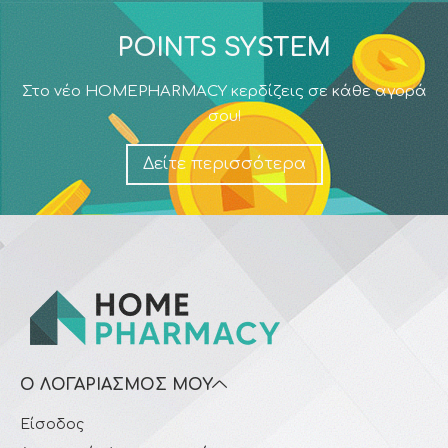
POINTS SYSTEM
Στο νέο HOMEPHARMACY κερδίζεις σε κάθε αγορά
σου!
Δείτε περισσότερα
Ο ΛΟΓΑΡΙΑΣΜΌΣ ΜΟΥ
Είσοδος