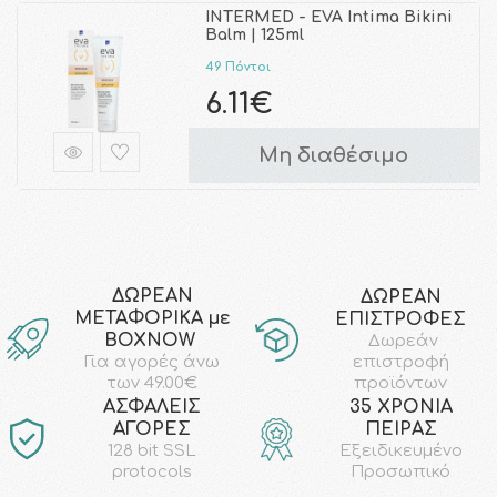
INTERMED - EVA Intima Bikini
Balm | 125ml
49 Πόντοι
6.11€
Μη διαθέσιμο
ΔΩΡΕΑΝ
ΔΩΡΕΑΝ
ΜΕΤΑΦΟΡΙΚΑ με
ΕΠΙΣΤΡΟΦΕΣ
ΒΟΧΝΟW
Δωρεάν
επιστροφή
Για αγορές άνω
προϊόντων
των 49.00€
AΣΦΑΛΕΙΣ
35 ΧΡΟΝΙΑ
ΑΓΟΡΕΣ
ΠΕΙΡΑΣ
128 bit SSL
Εξειδικευμένο
protocols
Προσωπικό