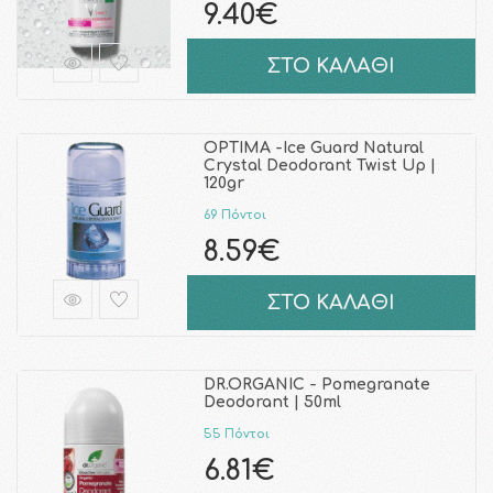
9.40€
ΣΤΟ ΚΑΛΑΘΙ
OPTIMA -Ice Guard Natural
Crystal Deodorant Twist Up |
120gr
69 Πόντοι
8.59€
ΣΤΟ ΚΑΛΑΘΙ
DR.ORGANIC - Pomegranate
Deodorant | 50ml
55 Πόντοι
6.81€