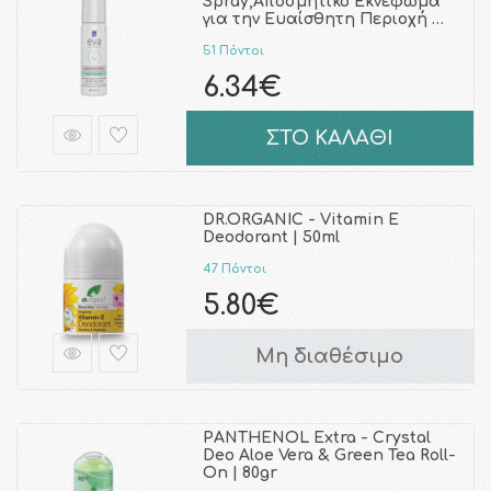
Spray,Αποσμητικό Εκνέφωμα
για την Ευαίσθητη Περιοχή …
51 Πόντοι
6.34€
ΣΤΟ ΚΑΛΑΘΙ
DR.ORGANIC - Vitamin E
Deodorant | 50ml
47 Πόντοι
5.80€
Μη διαθέσιμο
PANTHENOL Extra - Crystal
Deo Aloe Vera & Green Tea Roll-
On | 80gr