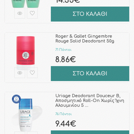
14.35€
ΣΤΟ ΚΑΛΑΘΙ
Roger & Gallet Gingembre
Rouge Solid Deodorant 50g
71 Πόντοι
8.86€
ΣΤΟ ΚΑΛΑΘΙ
Uriage Deodorant Douceur B,
Αποσμητικό Roll-On Χωρίς Ίχνη
Αλουμινίου 5 …
76 Πόντοι
9.44€