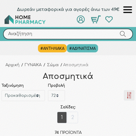
Δωρεάν μεταφορικά για αγορές άνω των 49€
Αναζήτηση
Αναζήτηση
#ΑΝΤΗΛΙΑΚΑ
#ΑΔΥΝΑΤΙΣΜΑ
Αρχική
/
ΓΥΝΑΙΚΑ
/
Σώμα
/
Αποσμητικά
Αποσμητικά
Ταξινόμηση
Προβολή
Σελίδες:
1
2
74
ΠΡΟΪΌΝΤΑ