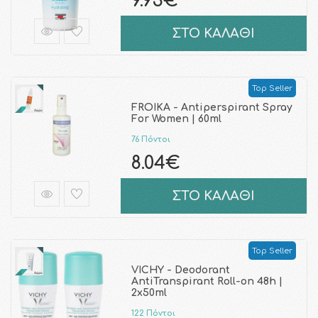
9.93€
ΣΤΟ ΚΑΛΑΘΙ
Top Seller
FROIKA - Antiperspirant Spray
For Women | 60ml
76 Πόντοι
8.04€
ΣΤΟ ΚΑΛΑΘΙ
Top Seller
VICHY - Deodorant
AntiTranspirant Roll-on 48h |
2x50ml
122 Πόντοι