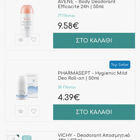
AVENE - Body Deodorant
Efficacite 24h | 50ml
77 Πόντοι
9.58€
ΣΤΟ ΚΑΛΑΘΙ
Top Seller
PHARMASEPT - Hygienic Mild
Deo Roll-on | 50ml
35 Πόντοι
4.39€
ΣΤΟ ΚΑΛΑΘΙ
VICHY - Deodorant Αποσμητικό