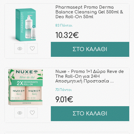
Pharmasept Promo Derma
Balance Cleansing Gel 500ml &
Deo Roll-On 50ml
83 Πόντοι
10.32€
ΣΤΟ ΚΑΛΑΘΙ
Nuxe - Promo 1+1 Δώρο Reve de
The Roll-On για 24H
Αποσμητική Προστασία …
73 Πόντοι
9.01€
ΣΤΟ ΚΑΛΑΘΙ