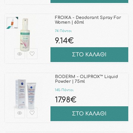
FROIKA - Deodorant Spray For
Women | 60ml
74 Πόντοι
9.14€
ΣΤΟ ΚΑΛΑΘΙ
BODERM - OLIPROX™ Liquid
Powder | 75ml
145 Πόντοι
17.98€
ΣΤΟ ΚΑΛΑΘΙ