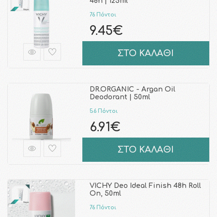
48h | 125ml
76 Πόντοι
9.45€
ΣΤΟ ΚΑΛΑΘΙ
DR.ORGANIC - Argan Oil
Deodorant | 50ml
56 Πόντοι
6.91€
ΣΤΟ ΚΑΛΑΘΙ
VICHY Deo Ideal Finish 48h Roll
On, 50ml
76 Πόντοι