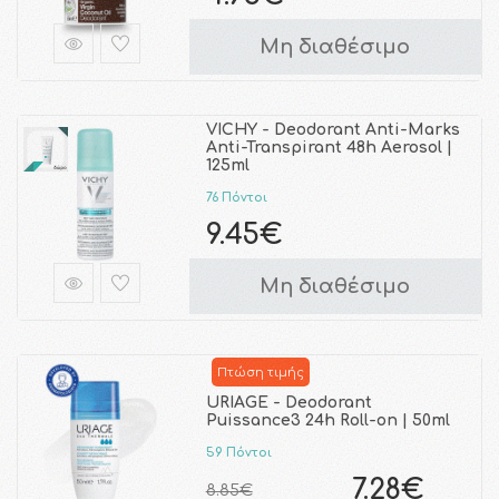
Μη διαθέσιμο
VICHY - Deodorant Anti-Marks
Anti-Transpirant 48h Aerosol |
125ml
76 Πόντοι
9.45€
Μη διαθέσιμο
Πτώση τιμής
URIAGE - Deodorant
Puissance3 24h Roll-on | 50ml
59 Πόντοι
7.28€
8.85€