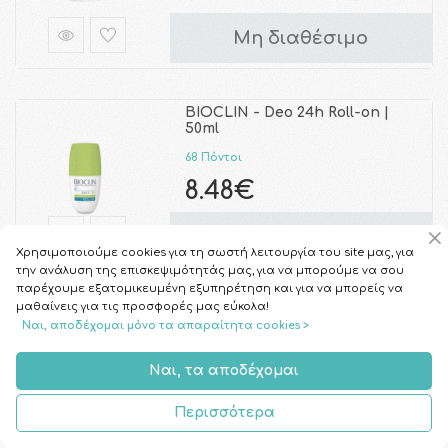
Μη διαθέσιμο
BIOCLIN - Deo 24h Roll-on |
50ml
68 Πόντοι
8.48€
Μη διαθέσιμο
Χρησιμοποιούμε cookies για τη σωστή λειτουργία του site μας, για
την ανάλυση της επισκεψιμότητάς μας, για να μπορούμε να σου
παρέχουμε εξατομικευμένη εξυπηρέτηση και για να μπορείς να
μαθαίνεις για τις προσφορές μας εύκολα!
PERKY - Sensitive Silk
Ναι, αποδέχομαι μόνο τα απαραίτητα cookies >
Αποσμητικό σε Κρέμα | 30ml
35 Πόντοι
Ναι, τα αποδέχομαι
4.36€
Περισσότερα
Μη διαθέσιμο