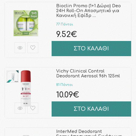
Bioclin Promo (1+1 Δώρο) Deo
24H Roll-On Αποσμητικό για
Κανονική Εφίδρ …
77 Πόντοι
9.52€
ΣΤΟ ΚΑΛΑΘΙ
Vichy Clinical Control
Deodorant Aerosol 96h 125ml
81 Πόντοι
10.09€
ΣΤΟ ΚΑΛΑΘΙ
InterMed Deodorant