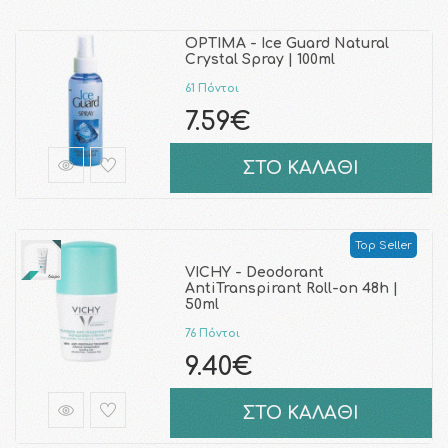
OPTIMA - Ice Guard Natural
Crystal Spray | 100ml
61 Πόντοι
7.59€
ΣΤΟ ΚΑΛΑΘΙ
Top Seller
VICHY - Deodorant
AntiTranspirant Roll-on 48h |
50ml
76 Πόντοι
9.40€
ΣΤΟ ΚΑΛΑΘΙ