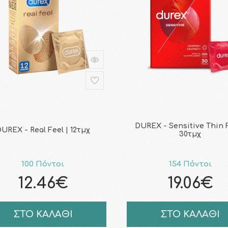
DUREX - Sensitive Thin F
UREX - Real Feel | 12τμχ
30τμχ
100 Πόντοι
154 Πόντοι
12.46€
19.06€
ΣΤΟ ΚΑΛΑΘΙ
ΣΤΟ ΚΑΛΑΘΙ