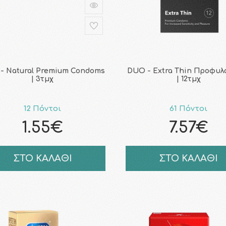
- Natural Premium Condoms
DUO - Extra Thin Προφυλ
| 3τμχ
| 12τμχ
12 Πόντοι
61 Πόντοι
1.55€
7.57€
ΣΤΟ ΚΑΛΑΘΙ
ΣΤΟ ΚΑΛΑΘΙ