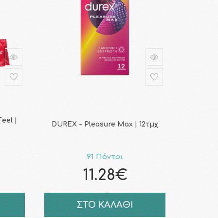
eel |
DUREX - Pleasure Max | 12τμχ
91 Πόντοι
11.28€
ΣΤΟ ΚΑΛΑΘΙ