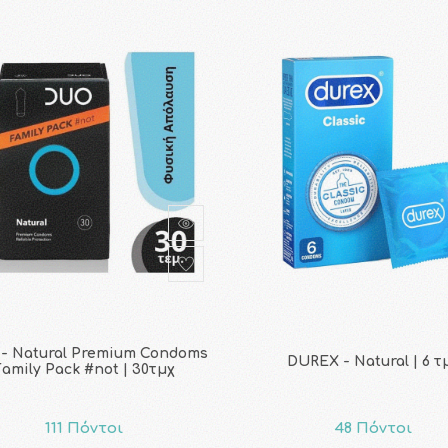
- Natural Premium Condoms
DUREX - Natural | 6 τ
Family Pack #not | 30τμχ
111 Πόντοι
48 Πόντοι