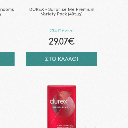
ondoms
DUREX - Surprise Me Premium
χ
Variety Pack (40τμχ)
234 Πόντοι
29.07€
ΣΤΟ ΚΑΛΑΘΙ