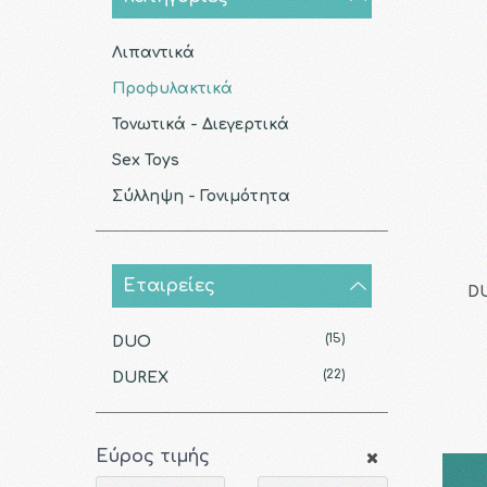
Λιπαντικά
Προφυλακτικά
Τονωτικά - Διεγερτικά
Sex Toys
Σύλληψη - Γονιμότητα
Εταιρείες
DU
(15)
DUO
(22)
DUREX
Εύρος τιμής