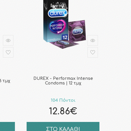
DUREX - Performax Intense
6 τμχ
Condoms | 12 τμχ
104 Πόντοι
12.86€
ΣΤΟ ΚΑΛΑΘΙ