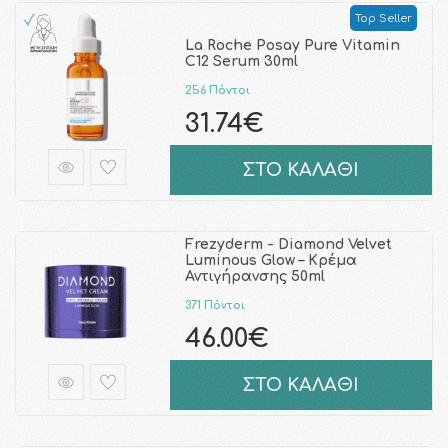
Top Seller
La Roche Posay Pure Vitamin
C12 Serum 30ml
256 Πόντοι
31.74€
ΣΤΟ ΚΑΛΑΘΙ
Frezyderm - Diamond Velvet
Luminous Glow – Κρέμα
Αντιγήρανσης 50ml
371 Πόντοι
46.00€
ΣΤΟ ΚΑΛΑΘΙ