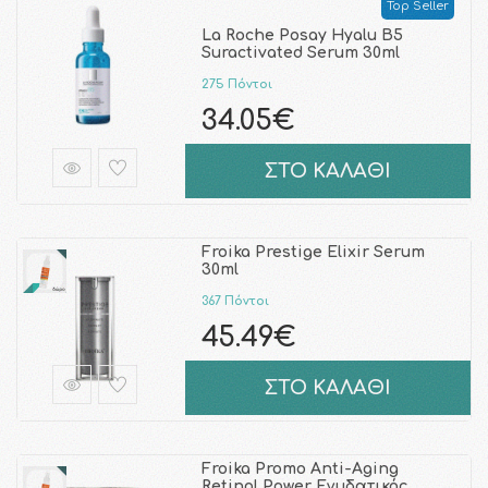
Top Seller
La Roche Posay Hyalu B5
Suractivated Serum 30ml
275 Πόντοι
34.05€
ΣΤΟ ΚΑΛΑΘΙ
Froika Prestige Elixir Serum
30ml
367 Πόντοι
45.49€
ΣΤΟ ΚΑΛΑΘΙ
Froika Promo Anti-Aging
Retinol Power Ενυδατικός