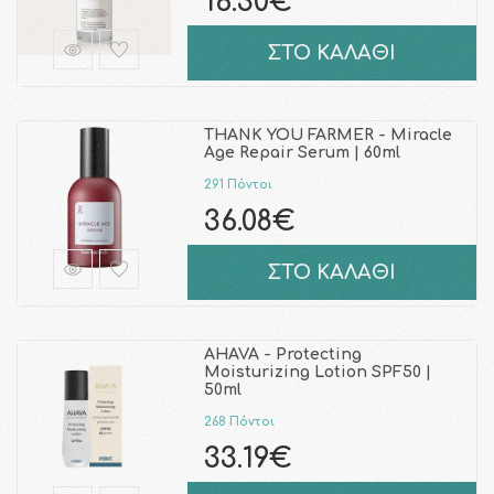
16.30€
ΣΤΟ ΚΑΛΑΘΙ
THANK YOU FARMER - Miracle
Age Repair Serum | 60ml
291 Πόντοι
36.08€
ΣΤΟ ΚΑΛΑΘΙ
AHAVA - Protecting
Moisturizing Lotion SPF50 |
50ml
268 Πόντοι
33.19€