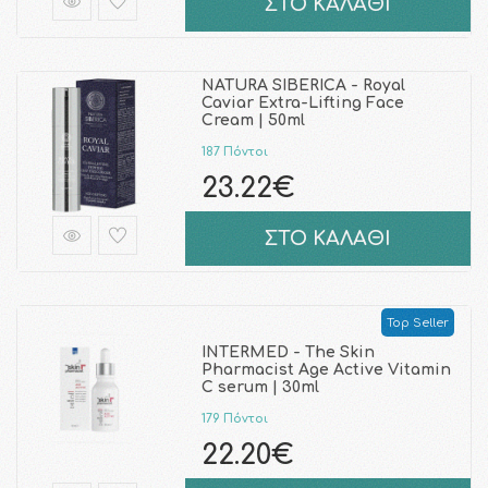
ΣΤΟ ΚΑΛΑΘΙ
NATURA SIBERICA - Royal
Caviar Extra-Lifting Face
Cream | 50ml
187 Πόντοι
23.22€
ΣΤΟ ΚΑΛΑΘΙ
Top Seller
INTERMED - The Skin
Pharmacist Αge Active Vitamin
C serum | 30ml
179 Πόντοι
22.20€