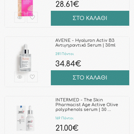
28.61€
ΣΤΟ ΚΑΛΑΘΙ
AVENE - Hyaluron Activ B3
Αντιγηραντικό Serum | 30ml
281 Πόντοι
34.84€
ΣΤΟ ΚΑΛΑΘΙ
INTERMED - The Skin
Pharmacist Αge Active Olive
polyphenols serum | 30 …
169 Πόντοι
21.00€