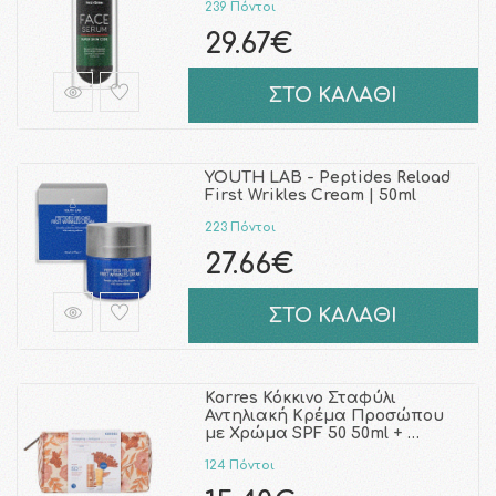
239 Πόντοι
29.67€
ΣΤΟ ΚΑΛΑΘΙ
YOUTH LAB - Peptides Reload
First Wrikles Cream | 50ml
223 Πόντοι
27.66€
ΣΤΟ ΚΑΛΑΘΙ
Korres Κόκκινο Σταφύλι
Αντηλιακή Κρέμα Προσώπου
με Χρώμα SPF 50 50ml + …
124 Πόντοι