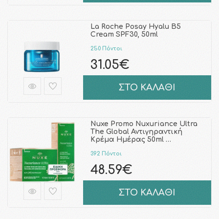
La Roche Posay Hyalu B5
Cream SPF30, 50ml
250 Πόντοι
31.05€
ΣΤΟ ΚΑΛΑΘΙ
Nuxe Promo Nuxuriance Ultra
The Global Αντιγηραντική
Κρέμα Ημέρας 50ml …
392 Πόντοι
48.59€
ΣΤΟ ΚΑΛΑΘΙ