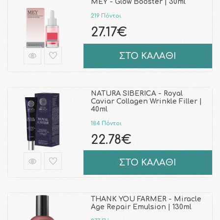
MEY - Glow Booster | 30ml
219 Πόντοι
27.17€
ΣΤΟ ΚΑΛΑΘΙ
NATURA SIBERICA - Royal
Caviar Collagen Wrinkle Filler |
40ml
184 Πόντοι
22.78€
ΣΤΟ ΚΑΛΑΘΙ
THANK YOU FARMER - Miracle
Age Repair Emulsion | 130ml