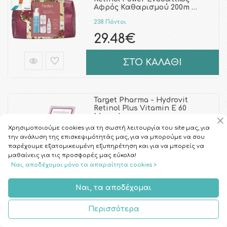
Αφρός Καθαρισμού 200m …
238 Πόντοι
29.48€
ΣΤΟ ΚΑΛΑΘΙ
Target Pharma - Hydrovit
Retinol Plus Vitamin E 60
Monodoses
Χρησιμοποιούμε cookies για τη σωστή λειτουργία του site μας, για
237 Πόντοι
την ανάλυση της επισκεψιμότητάς μας, για να μπορούμε να σου
29.38€
παρέχουμε εξατομικευμένη εξυπηρέτηση και για να μπορείς να
μαθαίνεις για τις προσφορές μας εύκολα!
Ναι, αποδέχομαι μόνο τα απαραίτητα cookies >
ΣΤΟ ΚΑΛΑΘΙ
Ναι, τα αποδέχομαι
Περισσότερα
Target Pharma - Hydrovit
Retinol Plus Vitamin E
Monodose 7caps