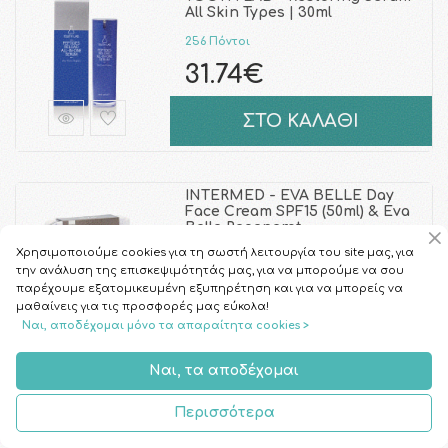
All Skin Types | 30ml
256 Πόντοι
31.74€
ΣΤΟ ΚΑΛΑΘΙ
INTERMED - EVA BELLE Day
Face Cream SPF15 (50ml) & Eva
Belle Regenerat …
Χρησιμοποιούμε cookies για τη σωστή λειτουργία του site μας, για
266 Πόντοι
την ανάλυση της επισκεψιμότητάς μας, για να μπορούμε να σου
33.01€
παρέχουμε εξατομικευμένη εξυπηρέτηση και για να μπορείς να
μαθαίνεις για τις προσφορές μας εύκολα!
Ναι, αποδέχομαι μόνο τα απαραίτητα cookies >
ΣΤΟ ΚΑΛΑΘΙ
Ναι, τα αποδέχομαι
LIERAC - Sebologie Persistent
Περισσότερα
Imperfections Resurfacing
Double Concent …