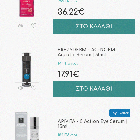
292 Πόντοι
36.22€
ΣΤΟ ΚΑΛΑΘΙ
FREZYDERM - AC-NORM
Aquatic Serum | 50ml
144 Πόντοι
17.91€
ΣΤΟ ΚΑΛΑΘΙ
Top Seller
APIVITA - 5 Action Eye Serum |
15ml
189 Πόντοι