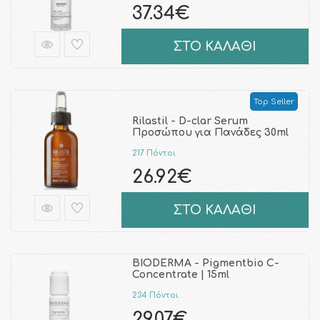
37.34€
ΣΤΟ ΚΑΛΑΘΙ
Top Seller
Rilastil - D-clar Serum
Προσώπου για Πανάδες 30ml
217 Πόντοι
26.92€
ΣΤΟ ΚΑΛΑΘΙ
BIODERMA - Pigmentbio C-
Concentrate | 15ml
234 Πόντοι
29.07€