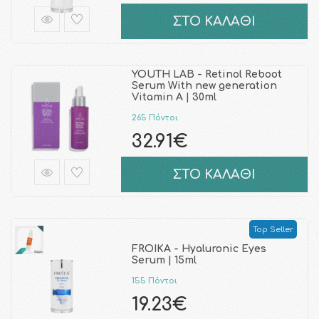
ΣΤΟ ΚΑΛΑΘΙ
YOUTH LAB - Retinol Reboot
Serum With new generation
Vitamin A | 30ml
265 Πόντοι
32.91€
ΣΤΟ ΚΑΛΑΘΙ
Top Seller
FROIKA - Hyaluronic Eyes
Serum | 15ml
155 Πόντοι
19.23€