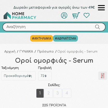
Δωρεάν μεταφορικά για αγορές άνω των 49€
Αναζήτηση
Αναζήτηση
#ΑΝΤΗΛΙΑΚΑ
#ΑΔΥΝΑΤΙΣΜΑ
Αρχική
/
ΓΥΝΑΙΚΑ
/
Πρόσωπο
/
Οροί ομορφιάς - Serum
Οροί ομορφιάς - Serum
Ταξινόμηση
Προβολή
Σελίδες:
1
2
3
4
225
ΠΡΟΪΌΝΤΑ