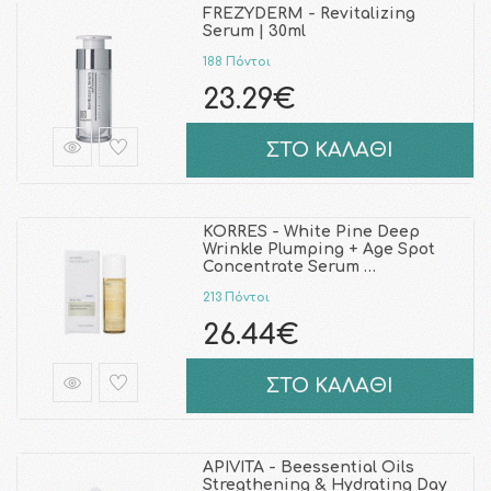
FREZYDERM - Revitalizing
Serum | 30ml
188 Πόντοι
23.29€
ΣΤΟ ΚΑΛΑΘΙ
KORRES - White Pine Deep
Wrinkle Plumping + Age Spot
Concentrate Serum …
213 Πόντοι
26.44€
ΣΤΟ ΚΑΛΑΘΙ
APIVITA - Beessential Oils
Stregthening & Hydrating Day