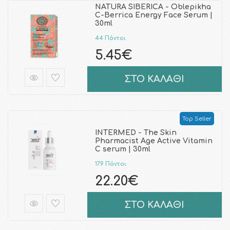
NATURA SIBERICA - Oblepikha
C-Berrica Energy Face Serum |
30ml
44 Πόντοι
5.45€
ΣΤΟ ΚΑΛΑΘΙ
Top Seller
INTERMED - The Skin
Pharmacist Αge Active Vitamin
C serum | 30ml
179 Πόντοι
22.20€
ΣΤΟ ΚΑΛΑΘΙ