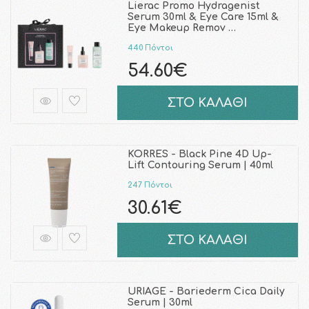
Lierac Promo Hydragenist
Serum 30ml & Eye Care 15ml &
Eye Makeup Remov …
440 Πόντοι
54.60€
ΣΤΟ ΚΑΛΑΘΙ
KORRES - Black Pine 4D Up-
Lift Contouring Serum | 40ml
247 Πόντοι
30.61€
ΣΤΟ ΚΑΛΑΘΙ
URIAGE - Bariederm Cica Daily
Serum | 30ml