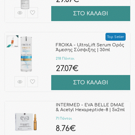
ΣΤΟ ΚΑΛΑΘΙ
Top Seller
FROIKA - UltraLift Serum Ορός
Άμεσης Σύσφιξης | 30ml
218 Πόντοι
27.07€
ΣΤΟ ΚΑΛΑΘΙ
INTERMED - EVA BELLE DMAE
& Acetyl Hexapeptide-8 | 5x2ml
71 Πόντοι
8.76€