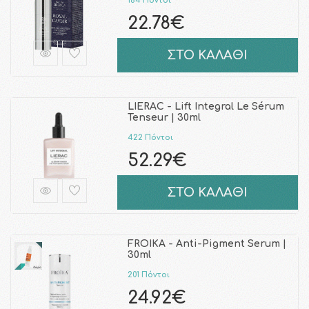
184 Πόντοι
22.78€
ΣΤΟ ΚΑΛΑΘΙ
LIERAC - Lift Integral Le Sérum
Tenseur | 30ml
422 Πόντοι
52.29€
ΣΤΟ ΚΑΛΑΘΙ
FROIKA - Anti-Pigment Serum |
30ml
201 Πόντοι
24.92€