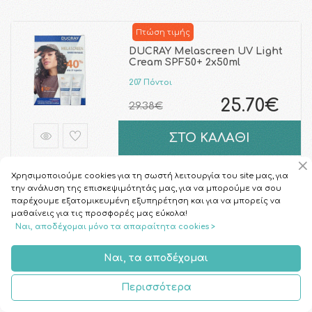
Πτώση τιμής
DUCRAY Melascreen UV Light
Cream SPF50+ 2x50ml
207 Πόντοι
25.70€
29.38€
ΣΤΟ ΚΑΛΑΘΙ
Χρησιμοποιούμε cookies για τη σωστή λειτουργία του site μας, για
την ανάλυση της επισκεψιμότητάς μας, για να μπορούμε να σου
LA ROCHE POSAY - Effaclar Gel
| 200ml
παρέχουμε εξατομικευμένη εξυπηρέτηση και για να μπορείς να
μαθαίνεις για τις προσφορές μας εύκολα!
91 Πόντοι
Ναι, αποδέχομαι μόνο τα απαραίτητα cookies >
11.25€
Ναι, τα αποδέχομαι
ΣΤΟ ΚΑΛΑΘΙ
Περισσότερα