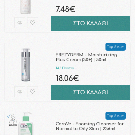
7.48€
ΣΤΟ ΚΑΛΑΘΙ
Top Seller
FREZYDERM - Moisturizing
Plus Cream (30+) | 50ml
146 Πόντοι
18.06€
ΣΤΟ ΚΑΛΑΘΙ
Top Seller
CeraVe - Foaming Cleanser for
Normal to Oily Skin | 236ml