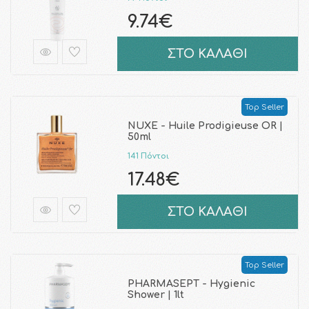
9.74€
ΣΤΟ ΚΑΛΑΘΙ
Top Seller
NUXE - Huile Prodigieuse OR |
50ml
141 Πόντοι
17.48€
ΣΤΟ ΚΑΛΑΘΙ
Top Seller
PHARMASEPT - Hygienic
Shower | 1lt