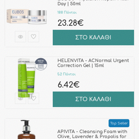
Day | 50ml
188 Πόντοι
23.28€
ΣΤΟ ΚΑΛΑΘΙ
HELENVITA - ACNormal Urgent
Correction Gel | 15ml
52 Πόντοι
6.42€
ΣΤΟ ΚΑΛΑΘΙ
Top Seller
APIVITA - Cleansing Foam with
Olive, Lavender & Propolis for