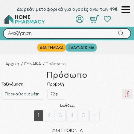
Δωρεάν μεταφορικά για αγορές άνω των 49€
Αναζήτηση
Αναζήτηση
#ΑΝΤΗΛΙΑΚΑ
#ΑΔΥΝΑΤΙΣΜΑ
Αρχική
/
ΓΥΝΑΙΚΑ
/
Πρόσωπο
Πρόσωπο
Ταξινόμηση
Προβολή
Σελίδες:
1
2
3
4
5
»
2164
ΠΡΟΪΌΝΤΑ