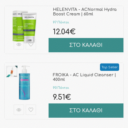
HELENVITA - ACNormal Hydra
Boost Cream | 60ml
97 Πόντοι
12.04€
ΣΤΟ ΚΑΛΑΘΙ
Top Seller
FROIKA - AC Liquid Cleanser |
400ml
90 Πόντοι
9.51€
ΣΤΟ ΚΑΛΑΘΙ