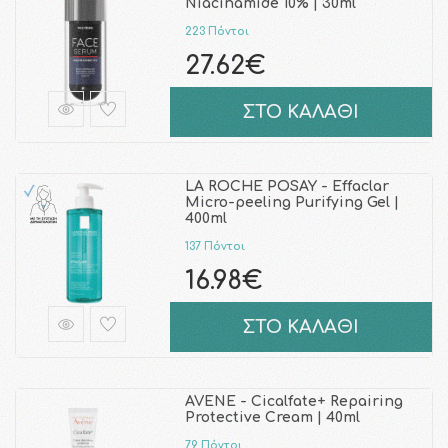
Niacinamide 10% | 30ml
223 Πόντοι
27.62€
ΣΤΟ ΚΑΛΑΘΙ
LA ROCHE POSAY - Effaclar
Micro-peeling Purifying Gel |
400ml
137 Πόντοι
16.98€
ΣΤΟ ΚΑΛΑΘΙ
AVENE - Cicalfate+ Repairing
Protective Cream | 40ml
79 Πόντοι