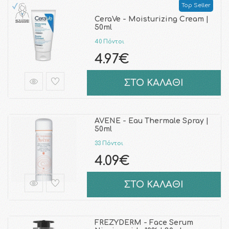
Top Seller
CeraVe - Moisturizing Cream |
50ml
40 Πόντοι
4.97€
ΣΤΟ ΚΑΛΑΘΙ
AVENE - Eau Thermale Spray |
50ml
33 Πόντοι
4.09€
ΣΤΟ ΚΑΛΑΘΙ
FREZYDERM - Face Serum