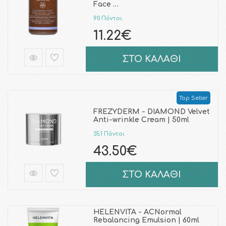
Face …
90 Πόντοι
11.22€
ΣΤΟ ΚΑΛΑΘΙ
Top Seller
FREZYDERM - DIAMOND Velvet
Anti-wrinkle Cream | 50ml
351 Πόντοι
43.50€
ΣΤΟ ΚΑΛΑΘΙ
HELENVITA - ACNormal
Rebalancing Emulsion | 60ml