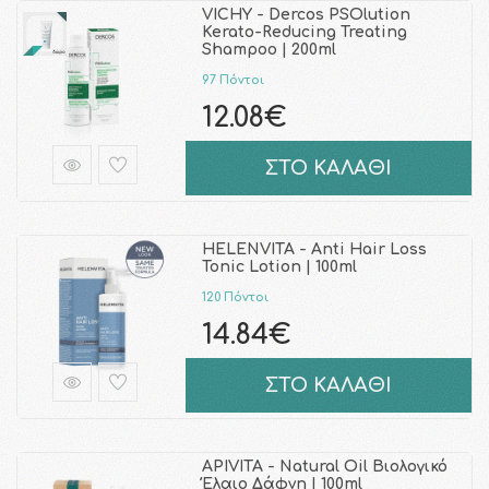
VICHY - Dercos PSOlution
Kerato-Reducing Treating
Shampoo | 200ml
97 Πόντοι
12.08€
ΣΤΟ ΚΑΛΑΘΙ
HELENVITA - Anti Hair Loss
Tonic Lotion | 100ml
120 Πόντοι
14.84€
ΣΤΟ ΚΑΛΑΘΙ
APIVITA - Natural Oil Βιολογικό
Έλαιο Δάφνη | 100ml