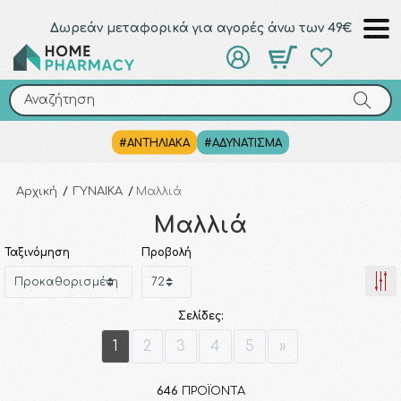
Δωρεάν μεταφορικά για αγορές άνω των 49€
Αναζήτηση
Αναζήτηση
#ΑΝΤΗΛΙΑΚΑ
#ΑΔΥΝΑΤΙΣΜΑ
Αρχική
/
ΓΥΝΑΙΚΑ
/
Μαλλιά
Μαλλιά
Ταξινόμηση
Προβολή
Σελίδες:
1
2
3
4
5
»
646
ΠΡΟΪΌΝΤΑ