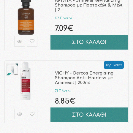
APIVITA - Shine & Revitalizing
Shampoo με Πορτοκάλι & Μέλι
| 2 …
57 Πόντοι
7.09€
ΣΤΟ ΚΑΛΑΘΙ
Top Seller
VICHY - Dercos Energising
Shampoo Anti-Ηairloss με
Aminexil | 200ml
71 Πόντοι
8.85€
ΣΤΟ ΚΑΛΑΘΙ