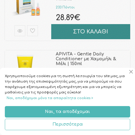
233 Πόντοι
28.89€
ΣΤΟ ΚΑΛΑΘΙ
APIVITA - Gentle Daily
Conditioner με Χαμομήλι &
Μέλι | 150ml
62 Πόντοι
Χρησιμοποιούμε cookies για τη σωστή λειτουργία του site μας, για
7.70€
την ανάλυση της επισκεψιμότητάς μας, για να μπορούμε να σου
παρέχουμε εξατομικευμένη εξυπηρέτηση και για να μπορείς να
μαθαίνεις για τις προσφορές μας εύκολα!
ΣΤΟ ΚΑΛΑΘΙ
Ναι, αποδέχομαι μόνο τα απαραίτητα cookies >
Ναι, τα αποδέχομαι
KLORANE - Shampoo with
Nettle - Λιπαρά Μαλλιά |
Περισσότερα
200ml