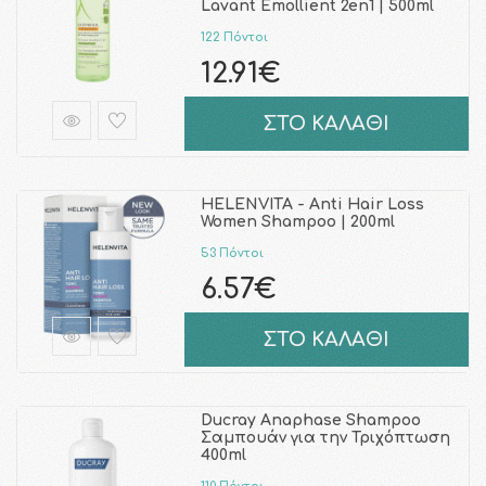
Lavant Emollient 2en1 | 500ml
122 Πόντοι
12.91€
ΣΤΟ ΚΑΛΑΘΙ
HELENVITA - Anti Hair Loss
Women Shampoo | 200ml
53 Πόντοι
6.57€
ΣΤΟ ΚΑΛΑΘΙ
Ducray Anaphase Shampoo
Σαμπουάν για την Τριχόπτωση
400ml