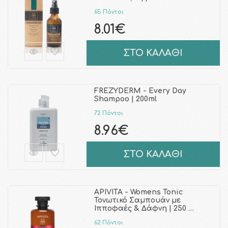
65 Πόντοι
8.01€
ΣΤΟ ΚΑΛΑΘΙ
FREZYDERM - Every Day
Shampoo | 200ml
72 Πόντοι
8.96€
ΣΤΟ ΚΑΛΑΘΙ
APIVITA - Womens Tonic
Τονωτικό Σαμπουάν με
Ιπποφαές & Δάφνη | 250 …
62 Πόντοι