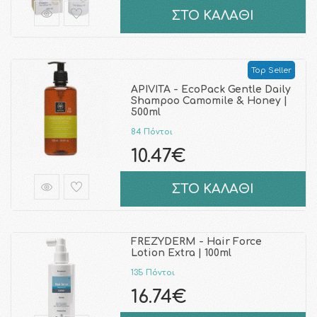
ΣΤΟ ΚΑΛΑΘΙ
Top Seller
APIVITA - EcoPack Gentle Daily
Shampoo Camomile & Honey |
500ml
84 Πόντοι
10.47€
ΣΤΟ ΚΑΛΑΘΙ
FREZYDERM - Hair Force
Lotion Extra | 100ml
135 Πόντοι
16.74€