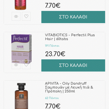
7.70€
ΣΤΟ ΚΑΛΑΘΙ
VITABIOTICS - Perfectil Plus
Hair | 60tabs
191 Πόντοι
23.70€
ΣΤΟ ΚΑΛΑΘΙ
APIVITA - Oily Dandruff
Σαμπουάν με Λευκή Ιτιά &
Πρόπολη | 250ml
62 Πόντοι
7.70€