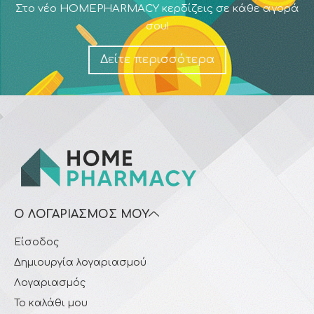
Στο νέο HOMEPHARMACY κερδίζεις σε κάθε αγορά
σου!
Δείτε περισσότερα
Ο ΛΟΓΑΡΙΑΣΜΌΣ ΜΟΥ
Είσοδος
Δημιουργία λογαριασμού
Λογαριασμός
Το καλάθι μου