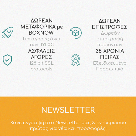
ΔΩΡΕΑΝ
ΔΩΡΕΑΝ
ΜΕΤΑΦΟΡΙΚΑ με
ΕΠΙΣΤΡΟΦΕΣ
ΒΟΧΝΟW
Δωρεάν
επιστροφή
Για αγορές άνω
προϊόντων
των 49.00€
AΣΦΑΛΕΙΣ
35 ΧΡΟΝΙΑ
ΑΓΟΡΕΣ
ΠΕΙΡΑΣ
128 bit SSL
Εξειδικευμένο
protocols
Προσωπικό
NEWSLETTER
Κάνε εγγραφή στο Newsletter μας & ενημερώσου
πρώτος για νέα και προσφορές!