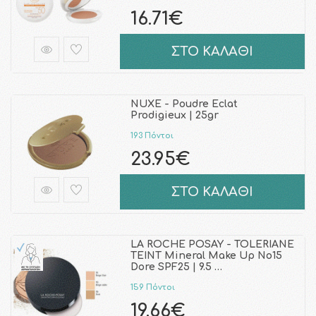
16.71€
ΣΤΟ ΚΑΛΑΘΙ
NUXE - Poudre Eclat
Prodigieux | 25gr
193 Πόντοι
23.95€
ΣΤΟ ΚΑΛΑΘΙ
LA ROCHE POSAY - TOLERIANE
TEINT Mineral Make Up No15
Dore SPF25 | 9.5 …
159 Πόντοι
19.66€