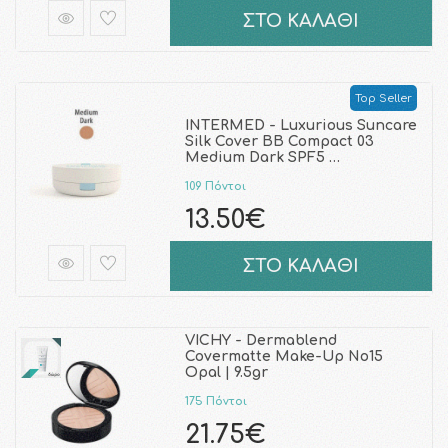
ΣΤΟ ΚΑΛΑΘΙ
Top Seller
INTERMED - Luxurious Suncare
Silk Cover BB Compact 03
Medium Dark SPF5 …
109 Πόντοι
13.50€
ΣΤΟ ΚΑΛΑΘΙ
VICHY - Dermablend
Covermatte Make-Up No15
Opal | 9.5gr
175 Πόντοι
21.75€