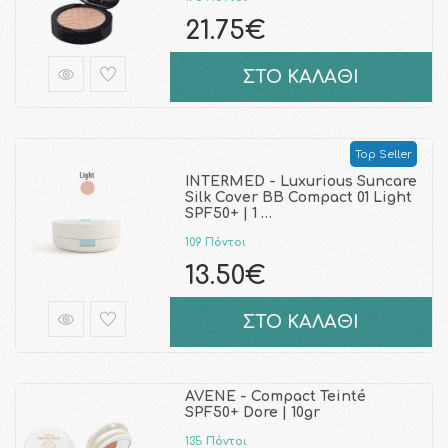
21.75€
ΣΤΟ ΚΑΛΑΘΙ
Top Seller
INTERMED - Luxurious Suncare
Silk Cover BB Compact 01 Light
SPF50+ | 1 …
109 Πόντοι
13.50€
ΣΤΟ ΚΑΛΑΘΙ
AVENE - Compact Teinté
SPF50+ Dore | 10gr
135 Πόντοι