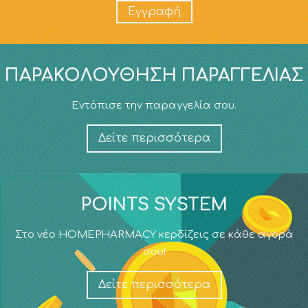
Εγγραφή
ΠΑΡΑΚΟΛΟΎΘΗΣΗ ΠΑΡΑΓΓΕΛΊΑΣ
Εντόπισε την παραγγελία σου.
Δείτε περισσότερα
POINTS SYSTEM
Στο νέο HOMEPHARMACY κερδίζεις σε κάθε αγορά
σου!
Δείτε περισσότερα