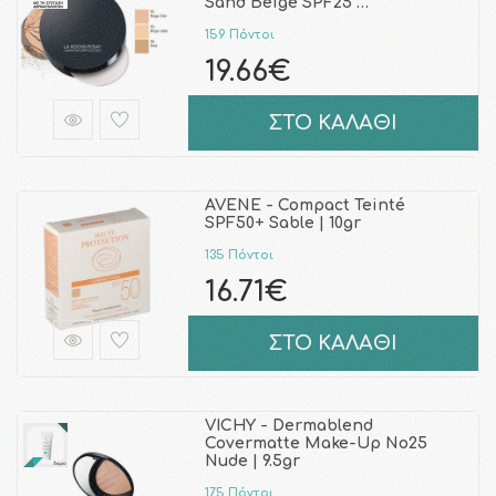
Sand Beige SPF25 …
159 Πόντοι
19.66€
ΣΤΟ ΚΑΛΑΘΙ
AVENE - Compact Teinté
SPF50+ Sable | 10gr
135 Πόντοι
16.71€
ΣΤΟ ΚΑΛΑΘΙ
VICHY - Dermablend
Covermatte Make-Up No25
Nude | 9.5gr
175 Πόντοι