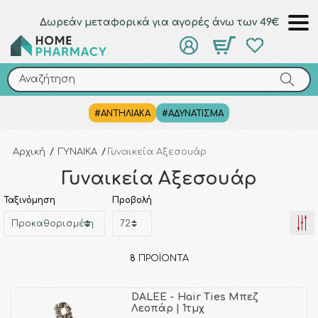
Δωρεάν μεταφορικά για αγορές άνω των 49€
Αναζήτηση
Αναζήτηση
#ΑΝΤΗΛΙΑΚΑ
#ΑΔΥΝΑΤΙΣΜΑ
Αρχική
/
ΓΥΝΑΙΚΑ
/
Γυναικεία Αξεσουάρ
Γυναικεία Αξεσουάρ
Ταξινόμηση
Προβολή
8
ΠΡΟΪΌΝΤΑ
DALEE - Hair Ties Μπεζ
Λεοπάρ | 1τμχ