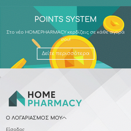
POINTS SYSTEM
Στο νέο HOMEPHARMACY κερδίζεις σε κάθε αγορά
σου!
Δείτε περισσότερα
Ο ΛΟΓΑΡΙΑΣΜΌΣ ΜΟΥ
Είσοδος