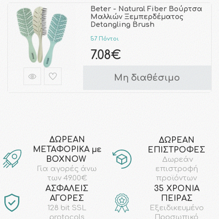
Beter - Natural Fiber Βούρτσα
Μαλλιών Ξεμπερδέματος
Detangling Brush
57 Πόντοι
7.08€
Μη διαθέσιμο
ΔΩΡΕΑΝ
ΔΩΡΕΑΝ
ΜΕΤΑΦΟΡΙΚΑ με
ΕΠΙΣΤΡΟΦΕΣ
ΒΟΧΝΟW
Δωρεάν
επιστροφή
Για αγορές άνω
προϊόντων
των 49.00€
AΣΦΑΛΕΙΣ
35 ΧΡΟΝΙΑ
ΑΓΟΡΕΣ
ΠΕΙΡΑΣ
128 bit SSL
Εξειδικευμένο
protocols
Προσωπικό