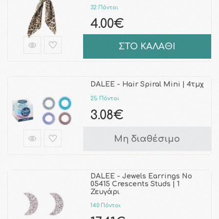
32 Πόντοι
4.00€
ΣΤΟ ΚΑΛΑΘΙ
DALEE - Hair Spiral Mini | 4τμχ
25 Πόντοι
3.08€
Μη διαθέσιμο
DALEE - Jewels Earrings No
05415 Crescents Studs | 1
Ζευγάρι
140 Πόντοι