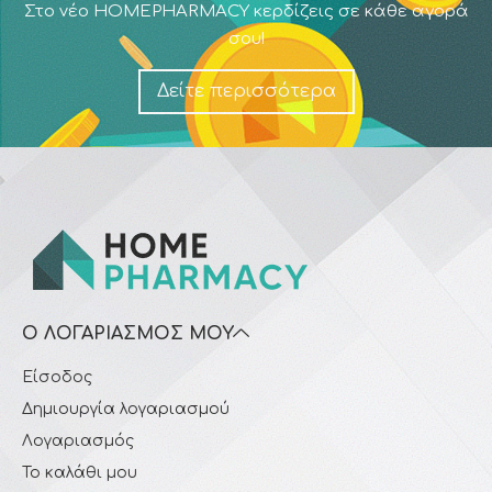
Στο νέο HOMEPHARMACY κερδίζεις σε κάθε αγορά
σου!
Δείτε περισσότερα
Ο ΛΟΓΑΡΙΑΣΜΌΣ ΜΟΥ
Είσοδος
Δημιουργία λογαριασμού
Λογαριασμός
Το καλάθι μου