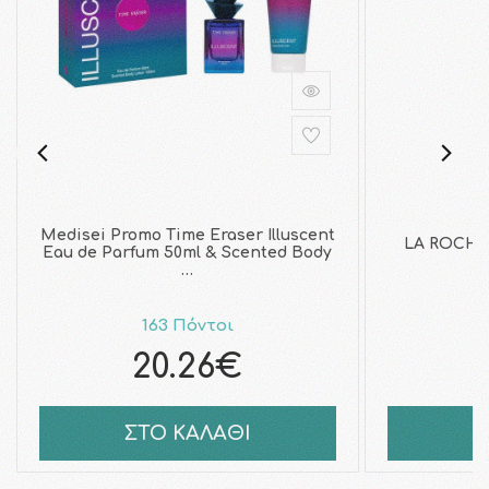
Medisei Promo Time Eraser Illuscent
LA ROCHE P
Eau de Parfum 50ml & Scented Body
…
163 Πόντοι
20.26€
ΣΤΟ ΚΑΛΑΘΙ
Σ