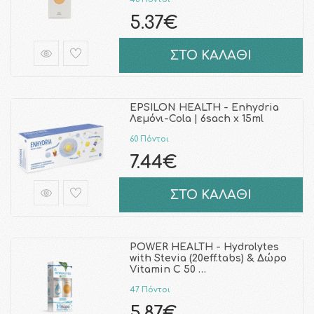
5.37€
ΣΤΟ ΚΑΛΑΘΙ
EPSILON HEALTH - Enhydria
Λεμόνι-Cola | 6sach x 15ml
60 Πόντοι
7.44€
ΣΤΟ ΚΑΛΑΘΙ
POWER HEALTH - Hydrolytes
with Stevia (20eff.tabs) & Δώρο
Vitamin C 50 …
47 Πόντοι
5.87€