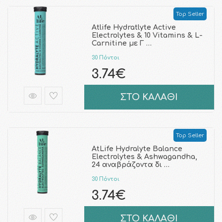
Top Seller
Atlife Hydratlyte Active
Electrolytes & 10 Vitamins & L-
Carnitine με Γ …
30 Πόντοι
3.74€
ΣΤΟ ΚΑΛΑΘΙ
Top Seller
AtLife Hydralyte Balance
Electrolytes & Ashwagandha,
24 αναβράζοντα δι …
30 Πόντοι
3.74€
ΣΤΟ ΚΑΛΑΘΙ