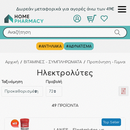
Δωρεάν μεταφορικά για αγορές άνω των 49€
Αναζήτηση
Αναζήτηση
#ΑΝΤΗΛΙΑΚΑ
#ΑΔΥΝΑΤΙΣΜΑ
Αρχική
/
ΒΙΤΑΜΙΝΕΣ - ΣΥΜΠΛΗΡΩΜΑΤΑ
/
Προπόνηση - Γυμνασ
Ηλεκτρολύτες
Ταξινόμηση
Προβολή
49
ΠΡΟΪΌΝΤΑ
Top Seller