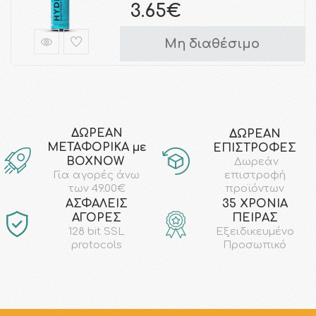
3.65€
Μη διαθέσιμο
ΔΩΡΕΑΝ
ΔΩΡΕΑΝ
ΜΕΤΑΦΟΡΙΚΑ με
ΕΠΙΣΤΡΟΦΕΣ
ΒΟΧΝΟW
Δωρεάν
επιστροφή
Για αγορές άνω
προϊόντων
των 49.00€
AΣΦΑΛΕΙΣ
35 ΧΡΟΝΙΑ
ΑΓΟΡΕΣ
ΠΕΙΡΑΣ
128 bit SSL
Εξειδικευμένο
protocols
Προσωπικό