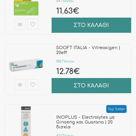
94 Πόντοι
11.63€
ΣΤΟ ΚΑΛΑΘΙ
SOOFT ITALIA - Vitreoxigen |
20eff
103 Πόντοι
12.78€
ΣΤΟ ΚΑΛΑΘΙ
Top Seller
INOPLUS - Electrolytes με
Ginseng και Guarana | 20
δισκία
43 Πόντοι