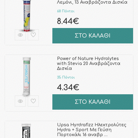
Λεμόνι, 13 Αναβράζοντα Δισκία
68 Πόντοι
8.44€
ΣΤΟ ΚΑΛΑΘΙ
Power of Nature Hydrolytes
with Stevia 20 Αναβράζοντα
Δισκία
35 Πόντοι
4.34€
ΣΤΟ ΚΑΛΑΘΙ
Upsa Hyrdrafizz Ηλεκτρολύτες
Hydra + Sport Με Γεύση
Πορτοκάλι 16 αναβρ …