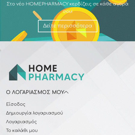
Στο νέο HOMEPHARMACY κερδίζεις σε κάθε αγορά
σου!
Δείτε περισσότερα
Ο ΛΟΓΑΡΙΑΣΜΌΣ ΜΟΥ
Είσοδος
Δημιουργία λογαριασμού
Λογαριασμός
Το καλάθι μου