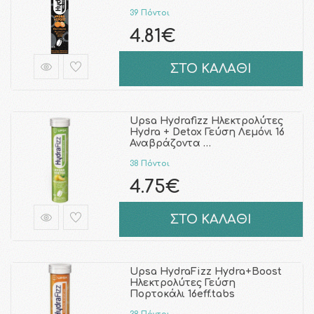
39 Πόντοι
4.81€
ΣΤΟ ΚΑΛΑΘΙ
Upsa Hydrafizz Ηλεκτρολύτες
Hydra + Detox Γεύση Λεμόνι 16
Αναβράζοντα …
38 Πόντοι
4.75€
ΣΤΟ ΚΑΛΑΘΙ
Upsa HydraFizz Hydra+Boost
Ηλεκτρολύτες Γεύση
Πορτοκάλι 16eff.tabs