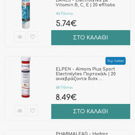
LANES - Electrolytes με
Vitamin B, C, E | 20 eff.tabs
46 Πόντοι
5.74€
ΣΤΟ ΚΑΛΑΘΙ
Top Seller
ELPEN - Almora Plus Sport
Electrolytes Πορτοκάλι | 20
αναβράζοντα δισκ …
68 Πόντοι
8.49€
ΣΤΟ ΚΑΛΑΘΙ
PHARMALEAD - Hydro+