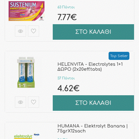
63 Πόντοι
7.77€
ΣΤΟ ΚΑΛΑΘΙ
Top Seller
HELENVITA - Electrolytes 1+1
ΔΩΡΟ (2x20eff.tabs)
37 Πόντοι
4.62€
ΣΤΟ ΚΑΛΑΘΙ
HUMANA - Elektrolyt Banana |
75grX12sach