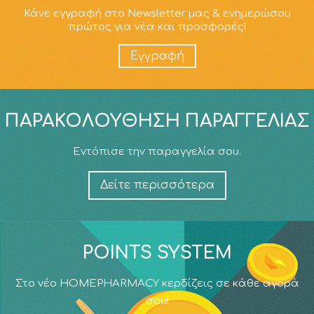
Κάνε εγγραφή στο Newsletter μας & ενημερώσου
πρώτος για νέα και προσφορές!
Εγγραφή
ΠΑΡΑΚΟΛΟΎΘΗΣΗ ΠΑΡΑΓΓΕΛΊΑΣ
Εντόπισε την παραγγελία σου.
Δείτε περισσότερα
POINTS SYSTEM
Στο νέο HOMEPHARMACY κερδίζεις σε κάθε αγορά
σου!