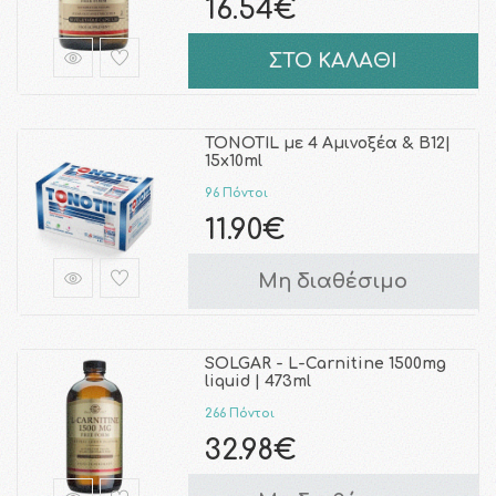
16.54€
ΣΤΟ ΚΑΛΑΘΙ
TONOTIL με 4 Αμινοξέα & B12|
15x10ml
96 Πόντοι
11.90€
Μη διαθέσιμο
SOLGAR - L-Carnitine 1500mg
liquid | 473ml
266 Πόντοι
32.98€