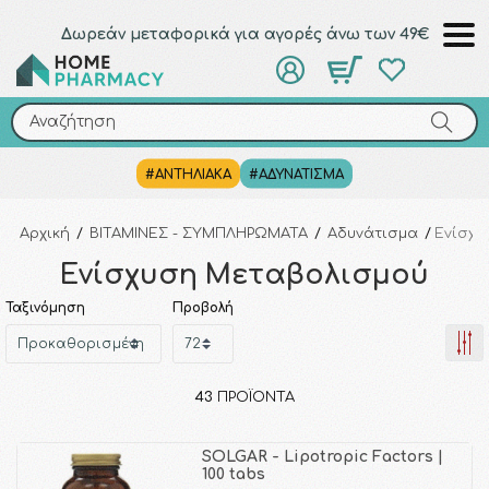
Δωρεάν μεταφορικά για αγορές άνω των 49€
Αναζήτηση
Αναζήτηση
#ΑΝΤΗΛΙΑΚΑ
#ΑΔΥΝΑΤΙΣΜΑ
Αρχική
/
ΒΙΤΑΜΙΝΕΣ - ΣΥΜΠΛΗΡΩΜΑΤΑ
/
Αδυνάτισμα
/
Ενίσχυ
Ενίσχυση Μεταβολισμού
Ταξινόμηση
Προβολή
43
ΠΡΟΪΌΝΤΑ
SOLGAR - Lipotropic Factors |
100 tabs