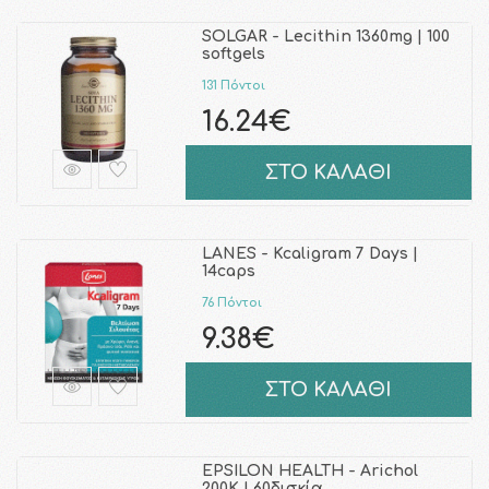
SOLGAR - Lecithin 1360mg | 100
softgels
131 Πόντοι
16.24€
ΣΤΟ ΚΑΛΑΘΙ
LANES - Kcaligram 7 Days |
14caps
76 Πόντοι
9.38€
ΣΤΟ ΚΑΛΑΘΙ
EPSILON HEALTH - Arichol
200K | 60δισκία