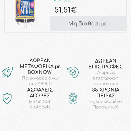
415 Πόντοι
51.51€
Μη διαθέσιμο
ΔΩΡΕΑΝ
ΔΩΡΕΑΝ
ΜΕΤΑΦΟΡΙΚΑ με
ΕΠΙΣΤΡΟΦΕΣ
ΒΟΧΝΟW
Δωρεάν
επιστροφή
Για αγορές άνω
προϊόντων
των 49.00€
AΣΦΑΛΕΙΣ
35 ΧΡΟΝΙΑ
ΑΓΟΡΕΣ
ΠΕΙΡΑΣ
128 bit SSL
Εξειδικευμένο
protocols
Προσωπικό