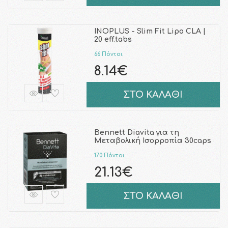
INOPLUS - Slim Fit Lipo CLA |
20 eff.tabs
66 Πόντοι
8.14€
ΣΤΟ ΚΑΛΑΘΙ
Bennett Diavita για τη
Μεταβολική Ισορροπία 30caps
170 Πόντοι
21.13€
ΣΤΟ ΚΑΛΑΘΙ