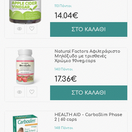
113 Πόντοι
14.04€
ΣΤΟ ΚΑΛΑΘΙ
Natural Factors Αφιλτράριστο
Μηλόξυδο με τρισθενές
Χρώμιο 90veg.caps
140 Πόντοι
17.36€
ΣΤΟ ΚΑΛΑΘΙ
HEALTH AID - CarboSlim Phase
2 | 60 caps
148 Πόντοι