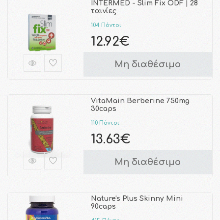
INTERMED - Slim Fix ODF | 28
ταινίες
104 Πόντοι
12.92€
Μη διαθέσιμο
VitaMain Berberine 750mg
30caps
110 Πόντοι
13.63€
Μη διαθέσιμο
Nature's Plus Skinny Mini
90caps