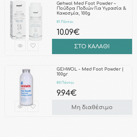
Gehwol Med Foot Powder –
Πούδρα Ποδιών Για Υγρασία &
Κακοσμία, 100g
81 Πόντοι
10.09€
ΣΤΟ ΚΑΛΑΘΙ
GEHWOL - Med Foot Powder |
100gr
80 Πόντοι
9.94€
Μη διαθέσιμο