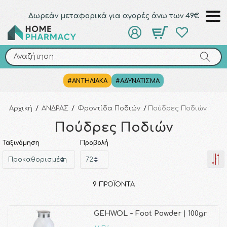
Δωρεάν μεταφορικά για αγορές άνω των 49€
Αναζήτηση
Αναζήτηση
#ΑΝΤΗΛΙΑΚΑ
#ΑΔΥΝΑΤΙΣΜΑ
Αρχική
/
ΑΝΔΡΑΣ
/
Φροντίδα Ποδιών
/
Πούδρες Ποδιών
Πούδρες Ποδιών
Ταξινόμηση
Προβολή
9
ΠΡΟΪΌΝΤΑ
GEHWOL - Foot Powder | 100gr