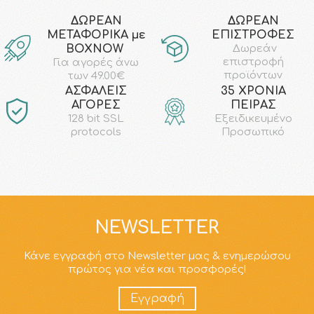
ΔΩΡΕΑΝ
ΔΩΡΕΑΝ
ΜΕΤΑΦΟΡΙΚΑ με
ΕΠΙΣΤΡΟΦΕΣ
ΒΟΧΝΟW
Δωρεάν
επιστροφή
Για αγορές άνω
προϊόντων
των 49.00€
AΣΦΑΛΕΙΣ
35 ΧΡΟΝΙΑ
ΑΓΟΡΕΣ
ΠΕΙΡΑΣ
128 bit SSL
Εξειδικευμένο
protocols
Προσωπικό
NEWSLETTER
Κάνε εγγραφή στο Newsletter μας & ενημερώσου
πρώτος για νέα και προσφορές!
Εγγραφή