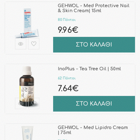
GEHWOL - Med Protective Nail
& Skin Cream| 15ml
80 Πόντοι
9.96€
ΣΤΟ ΚΑΛΑΘΙ
InoPlus - Tea Tree Oil | 50ml
62 Πόντοι
7.64€
ΣΤΟ ΚΑΛΑΘΙ
GEHWOL - Med Lipidro Cream
| 75ml