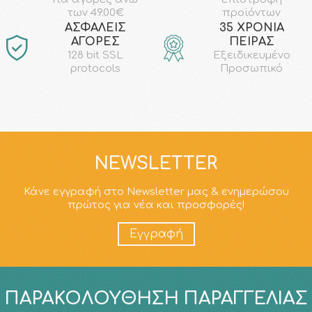
προϊόντων
των 49.00€
AΣΦΑΛΕΙΣ
35 ΧΡΟΝΙΑ
ΑΓΟΡΕΣ
ΠΕΙΡΑΣ
128 bit SSL
Εξειδικευμένο
protocols
Προσωπικό
NEWSLETTER
Κάνε εγγραφή στο Newsletter μας & ενημερώσου
πρώτος για νέα και προσφορές!
Εγγραφή
ΠΑΡΑΚΟΛΟΎΘΗΣΗ ΠΑΡΑΓΓΕΛΊΑΣ