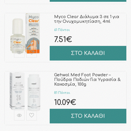
Myco Clear Διάλυμα 3 σε 1 για
την Ονυχομυκητίαση, 4ml
61 Πόντοι
7.51€
ΣΤΟ ΚΑΛΑΘΙ
Gehwol Med Foot Powder –
Πούδρα Ποδιών Για Υγρασία &
Κακοσμία, 100g
81 Πόντοι
10.09€
ΣΤΟ ΚΑΛΑΘΙ