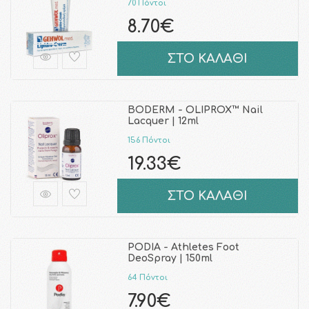
70 Πόντοι
8.70€
ΣΤΟ ΚΑΛΑΘΙ
BODERM - OLIPROX™ Nail
Lacquer | 12ml
156 Πόντοι
19.33€
ΣΤΟ ΚΑΛΑΘΙ
PODIA - Athletes Foot
DeoSpray | 150ml
64 Πόντοι
7.90€