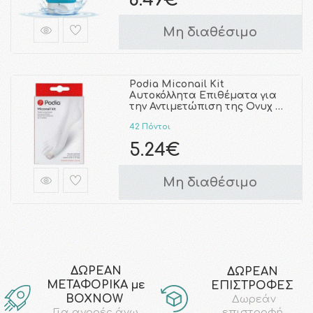
8.49€
Μη διαθέσιμο
Podia Miconail Kit
Αυτοκόλλητα Επιθέματα για
την Αντιμετώπιση της Ονυχ …
42 Πόντοι
5.24€
Μη διαθέσιμο
ΔΩΡΕΑΝ
ΔΩΡΕΑΝ
ΜΕΤΑΦΟΡΙΚΑ με
ΕΠΙΣΤΡΟΦΕΣ
ΒΟΧΝΟW
Δωρεάν
επιστροφή
Για αγορές άνω