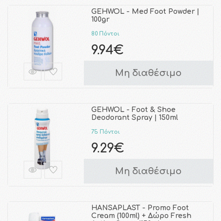
GEHWOL - Med Foot Powder |
100gr
80 Πόντοι
9.94€
Μη διαθέσιμο
GEHWOL - Foot & Shoe
Deodorant Spray | 150ml
75 Πόντοι
9.29€
Μη διαθέσιμο
HANSAPLAST - Promo Foot
Cream (100ml) + Δώρο Fresh