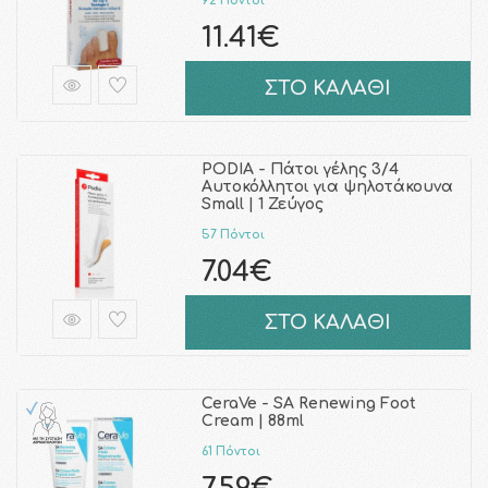
92 Πόντοι
11.41€
ΣΤΟ ΚΑΛΑΘΙ
PODIA - Πάτοι γέλης 3/4
Αυτοκόλλητοι για ψηλοτάκουνα
Small | 1 Ζεύγος
57 Πόντοι
7.04€
ΣΤΟ ΚΑΛΑΘΙ
CeraVe - SA Renewing Foot
Cream | 88ml
61 Πόντοι