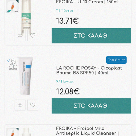
FROIKA - U-10 Cream | 150ml
111 Πόντοι
13.71€
ΣΤΟ ΚΑΛΑΘΙ
Top Seller
LA ROCHE POSAY - Cicaplast
Baume B5 SPF50 | 40ml
97 Πόντοι
12.08€
ΣΤΟ ΚΑΛΑΘΙ
FROIKA - Froipol Mild
Antiseptic Liquid Cleanser |