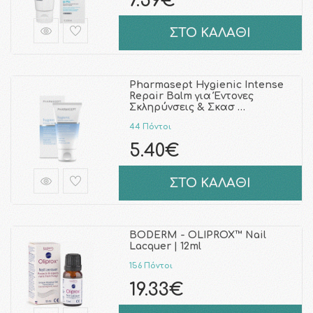
7.59€
ΣΤΟ ΚΑΛΑΘΙ
Pharmasept Hygienic Intense
Repair Balm για Έντονες
Σκληρύνσεις & Σκασ …
44 Πόντοι
5.40€
ΣΤΟ ΚΑΛΑΘΙ
BODERM - OLIPROX™ Nail
Lacquer | 12ml
156 Πόντοι
19.33€