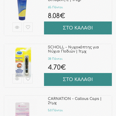
65 Πόντοι
8.08€
ΣΤΟ ΚΑΛΑΘΙ
SCHOLL - Νυχοκόπτης για
Νύχια Ποδιών | 1τμχ
38 Πόντοι
4.70€
ΣΤΟ ΚΑΛΑΘΙ
CARNATION - Callous Caps |
2τμχ
50 Πόντοι