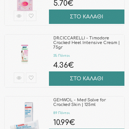
5.70€
ΣΤΟ ΚΑΛΑΘΙ
DR.CICCARELLI - Timodore
Cracked Heel Intensive Cream |
75gr
35 Πόντοι
4.36€
ΣΤΟ ΚΑΛΑΘΙ
GEHWOL - Med Salve for
Cracked Skin | 125ml
89 Πόντοι
10.99€