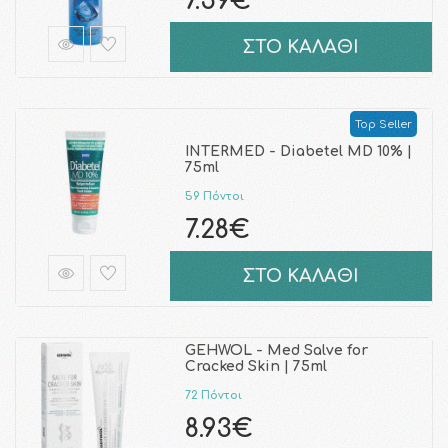
7.59€
ΣΤΟ ΚΑΛΑΘΙ
Top Seller
INTERMED - Diabetel MD 10% |
75ml
59 Πόντοι
7.28€
ΣΤΟ ΚΑΛΑΘΙ
GEHWOL - Med Salve for
Cracked Skin | 75ml
72 Πόντοι
8.93€