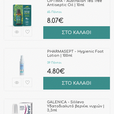
OPTIMA - Australian Tea Tree
Antiseptic Oil | 10ml
65 Πόντοι
8.07€
ΣΤΟ ΚΑΛΑΘΙ
PHARMASEPT - Hygienic Foot
Lotion | 100ml
39 Πόντοι
4.80€
ΣΤΟ ΚΑΛΑΘΙ
GALENICA - Sililevo
Υδατοδιαλυτό βερνίκι νυχιών |
3,3ml