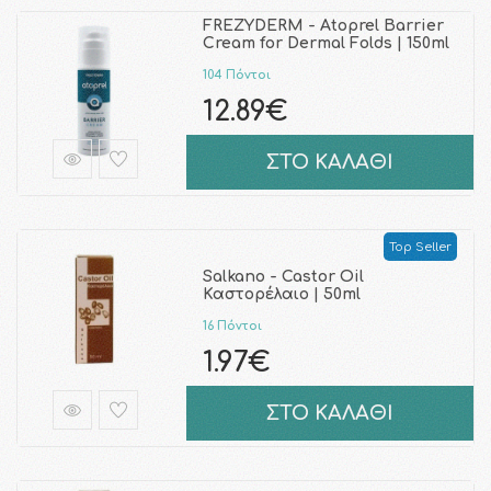
FREZYDERM - Atoprel Barrier
Cream for Dermal Folds | 150ml
104 Πόντοι
12.89€
ΣΤΟ ΚΑΛΑΘΙ
Top Seller
Salkano - Castor Oil
Καστορέλαιο | 50ml
16 Πόντοι
1.97€
ΣΤΟ ΚΑΛΑΘΙ