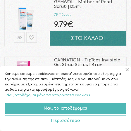
GEHWOL - Mother of Pearl
Scrub |125ml
79 Πόντοι
9.79€
ΣΤΟ ΚΑΛΑΘΙ
CARNATION - TipToes Invisible
Gel Strap Strips | 4τμχ
58 Πόντοι
Χρησιμοποιούμε cookies για τη σωστή λειτουργία του site μας, για
την ανάλυση της επισκεψιμότητάς μας, για να μπορούμε να σου
7.22€
παρέχουμε εξατομικευμένη εξυπηρέτηση και για να μπορείς να
μαθαίνεις για τις προσφορές μας εύκολα!
Ναι, αποδέχομαι μόνο τα απαραίτητα cookies >
ΣΤΟ ΚΑΛΑΘΙ
Ναι, τα αποδέχομαι
DR.CICCARELLI - Timodore
Περισσότερα
Deodorant Spray | 150ml