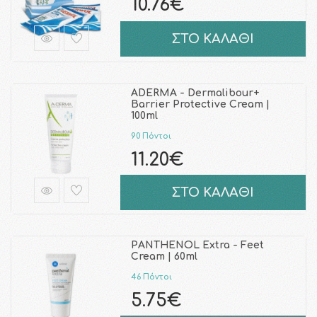
10.76€
ΣΤΟ ΚΑΛΑΘΙ
ADERMA - Dermalibour+
Barrier Protective Cream |
100ml
90 Πόντοι
11.20€
ΣΤΟ ΚΑΛΑΘΙ
PANTHENOL Extra - Feet
Cream | 60ml
46 Πόντοι
5.75€