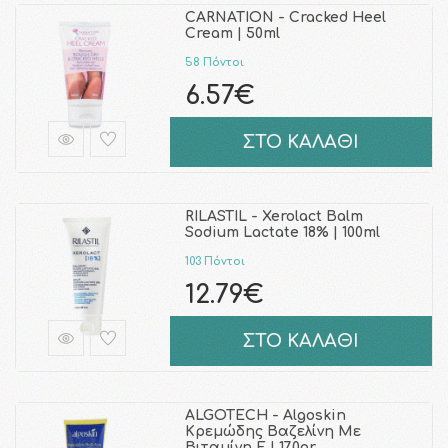
CARNATION - Cracked Heel
Cream | 50ml
58 Πόντοι
6.57€
ΣΤΟ ΚΑΛΑΘΙ
RILASTIL - Xerolact Balm
Sodium Lactate 18% | 100ml
103 Πόντοι
12.79€
ΣΤΟ ΚΑΛΑΘΙ
ALGOTECH - Algoskin
Κρεμώδης Bαζελίνη Με
Bιταμίνη E | 170gr