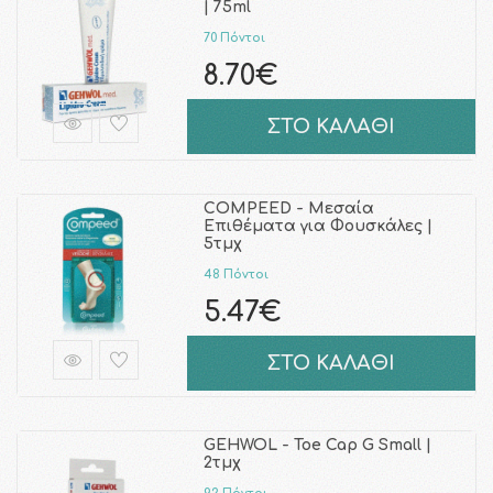
| 75ml
70 Πόντοι
8.70€
ΣΤΟ ΚΑΛΑΘΙ
COMPEED - Μεσαία
Επιθέματα για Φουσκάλες |
5τμχ
48 Πόντοι
5.47€
ΣΤΟ ΚΑΛΑΘΙ
GEHWOL - Toe Cap G Small |
2τμχ