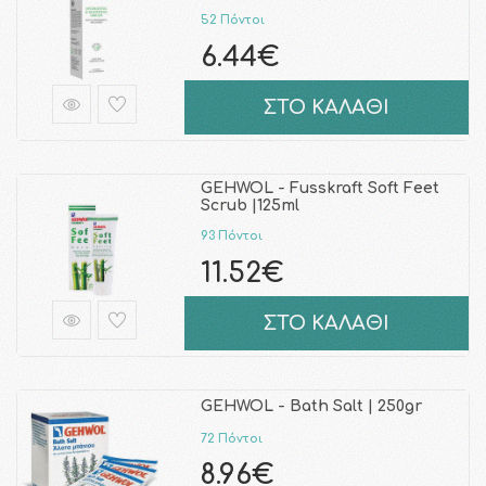
52 Πόντοι
6.44€
ΣΤΟ ΚΑΛΑΘΙ
GEHWOL - Fusskraft Soft Feet
Scrub |125ml
93 Πόντοι
11.52€
ΣΤΟ ΚΑΛΑΘΙ
GEHWOL - Bath Salt | 250gr
72 Πόντοι
8.96€