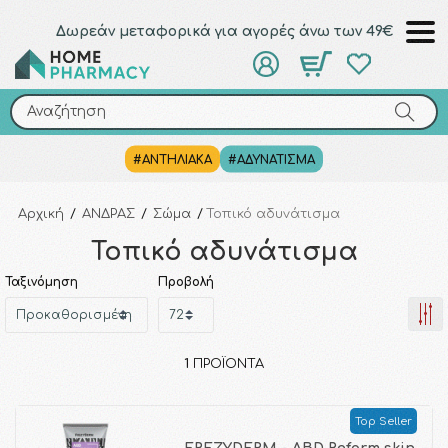
Δωρεάν μεταφορικά για αγορές άνω των 49€
Αναζήτηση
Αναζήτηση
#ΑΝΤΗΛΙΑΚΑ
#ΑΔΥΝΑΤΙΣΜΑ
Αρχική
/
ΑΝΔΡΑΣ
/
Σώμα
/
Τοπικό αδυνάτισμα
Τοπικό αδυνάτισμα
Ταξινόμηση
Προβολή
1
ΠΡΟΪΌΝΤΑ
Top Seller