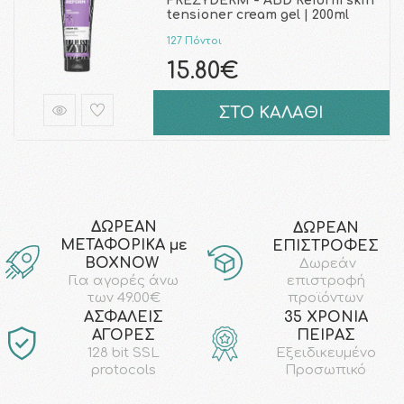
FREZYDERM - ABD Reform skin
tensioner cream gel | 200ml
127 Πόντοι
15.80€
ΣΤΟ ΚΑΛΑΘΙ
ΔΩΡΕΑΝ
ΔΩΡΕΑΝ
ΜΕΤΑΦΟΡΙΚΑ με
ΕΠΙΣΤΡΟΦΕΣ
ΒΟΧΝΟW
Δωρεάν
επιστροφή
Για αγορές άνω
προϊόντων
των 49.00€
AΣΦΑΛΕΙΣ
35 ΧΡΟΝΙΑ
ΑΓΟΡΕΣ
ΠΕΙΡΑΣ
128 bit SSL
Εξειδικευμένο
protocols
Προσωπικό