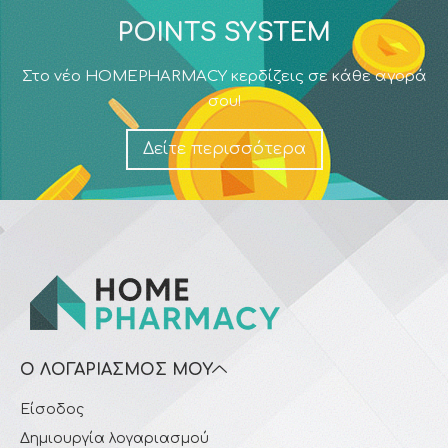
POINTS SYSTEM
Στο νέο HOMEPHARMACY κερδίζεις σε κάθε αγορά
σου!
Δείτε περισσότερα
Ο ΛΟΓΑΡΙΑΣΜΌΣ ΜΟΥ
Είσοδος
Δημιουργία λογαριασμού