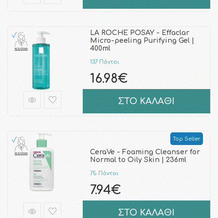
LA ROCHE POSAY - Effaclar
Micro-peeling Purifying Gel |
400ml
137 Πόντοι
16.98€
ΣΤΟ ΚΑΛΑΘΙ
Top Seller
CeraVe - Foaming Cleanser for
Normal to Oily Skin | 236ml
75 Πόντοι
7.94€
ΣΤΟ ΚΑΛΑΘΙ