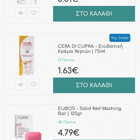
ΣΤΟ ΚΑΛΑΘΙ
Top Seller
CERA DI CUPRA - Ενυδατική
Κρέμα Χεριών | 75ml
13 Πόντοι
1.63€
ΣΤΟ ΚΑΛΑΘΙ
EUBOS - Solid Red Washing
Bar | 125gr
45 Πόντοι
4.79€