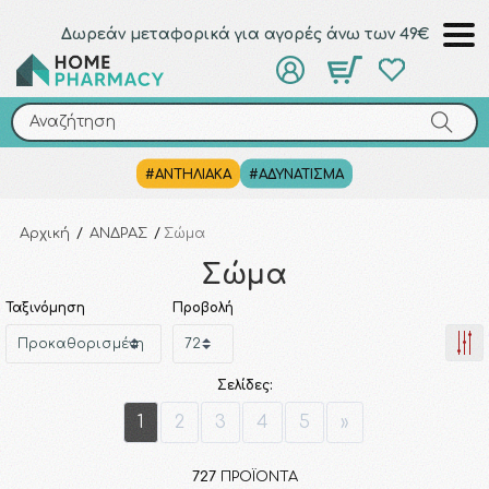
Δωρεάν μεταφορικά για αγορές άνω των 49€
Αναζήτηση
Αναζήτηση
#ΑΝΤΗΛΙΑΚΑ
#ΑΔΥΝΑΤΙΣΜΑ
Αρχική
/
ΑΝΔΡΑΣ
/
Σώμα
Σώμα
Ταξινόμηση
Προβολή
Σελίδες:
1
2
3
4
5
»
727
ΠΡΟΪΌΝΤΑ