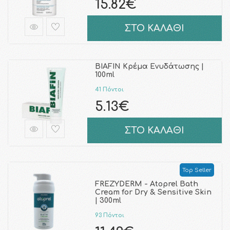
15.82€
ΣΤΟ ΚΑΛΑΘΙ
BIAFIN Κρέμα Ενυδάτωσης |
100ml
41 Πόντοι
5.13€
ΣΤΟ ΚΑΛΑΘΙ
Top Seller
FREZYDERM - Atoprel Bath
Cream for Dry & Sensitive Skin
| 300ml
93 Πόντοι