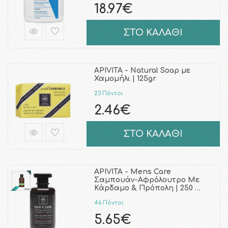
18.97€
ΣΤΟ ΚΑΛΑΘΙ
APIVITA - Natural Soap με
Χαμομήλι | 125gr
23 Πόντοι
2.46€
ΣΤΟ ΚΑΛΑΘΙ
APIVITA - Mens Care
Σαμπουάν-Αφρόλουτρο Mε
Κάρδαμο & Πρόπολη | 250 …
46 Πόντοι
5.65€