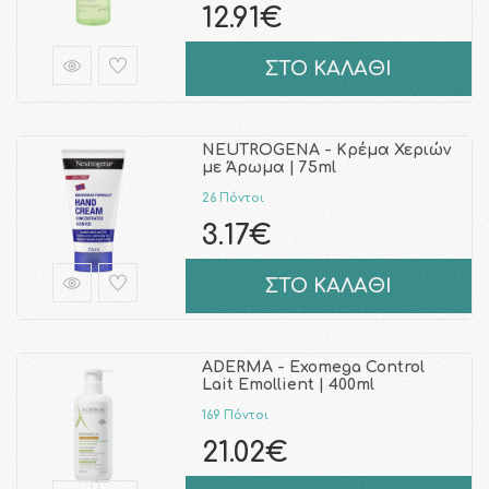
12.91€
ΣΤΟ ΚΑΛΑΘΙ
NEUTROGENA - Κρέμα Χεριών
με Άρωμα | 75ml
26 Πόντοι
3.17€
ΣΤΟ ΚΑΛΑΘΙ
ADERMA - Exomega Control
Lait Emollient | 400ml
169 Πόντοι
21.02€