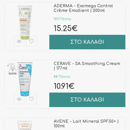
ADERMA - Exomega Control
Crème Emollient | 200ml
123 Πόντοι
15.25€
ΣΤΟ ΚΑΛΑΘΙ
CERAVE - SA Smoothing Cream
| 177ml
88 Πόντοι
10.91€
ΣΤΟ ΚΑΛΑΘΙ
AVENE - Lait Mineral SPF50+ |
100ml