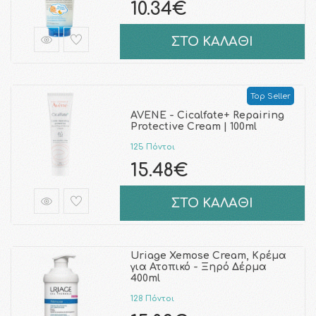
10.34€
ΣΤΟ ΚΑΛΑΘΙ
Top Seller
AVENE - Cicalfate+ Repairing
Protective Cream | 100ml
125 Πόντοι
15.48€
ΣΤΟ ΚΑΛΑΘΙ
Uriage Xemose Cream, Κρέμα
για Ατοπικό - Ξηρό Δέρμα
400ml
128 Πόντοι