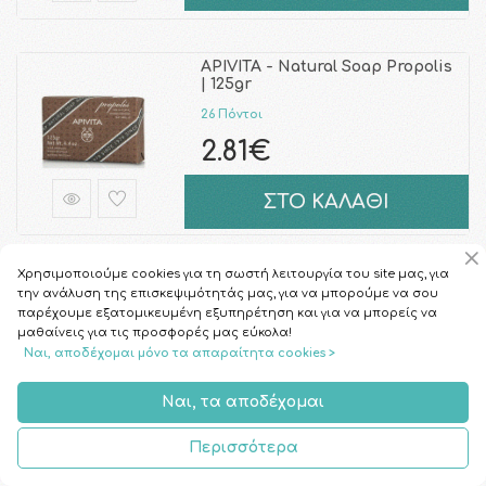
APIVITA - Natural Soap Propolis
| 125gr
26 Πόντοι
2.81€
ΣΤΟ ΚΑΛΑΘΙ
Χρησιμοποιούμε cookies για τη σωστή λειτουργία του site μας, για
FROIKA - Ω-Plus Cream | 200ml
την ανάλυση της επισκεψιμότητάς μας, για να μπορούμε να σου
παρέχουμε εξατομικευμένη εξυπηρέτηση και για να μπορείς να
122 Πόντοι
μαθαίνεις για τις προσφορές μας εύκολα!
15.09€
Ναι, αποδέχομαι μόνο τα απαραίτητα cookies >
Ναι, τα αποδέχομαι
ΣΤΟ ΚΑΛΑΘΙ
Περισσότερα