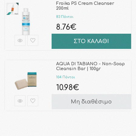
Froika PS Cream Cleanser
200ml
83 Πόντοι
8.76€
ΣΤΟ ΚΑΛΑΘΙ
AQUA DI TABIANO - Non-Soap
Cleansin Bar | 100gr
104 Πόντοι
10.98€
Μη διαθέσιμο