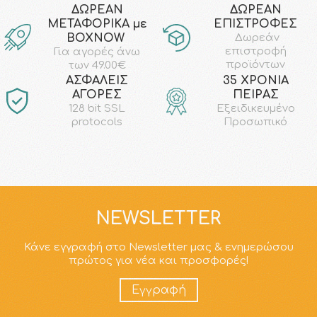
ΔΩΡΕΑΝ
ΔΩΡΕΑΝ
ΜΕΤΑΦΟΡΙΚΑ με
ΕΠΙΣΤΡΟΦΕΣ
ΒΟΧΝΟW
Δωρεάν
επιστροφή
Για αγορές άνω
προϊόντων
των 49.00€
AΣΦΑΛΕΙΣ
35 ΧΡΟΝΙΑ
ΑΓΟΡΕΣ
ΠΕΙΡΑΣ
128 bit SSL
Εξειδικευμένο
protocols
Προσωπικό
NEWSLETTER
Κάνε εγγραφή στο Newsletter μας & ενημερώσου
πρώτος για νέα και προσφορές!
Εγγραφή