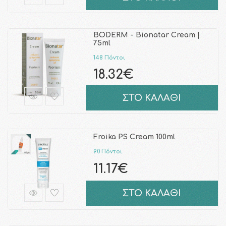
BODERM - Bionatar Cream |
75ml
148 Πόντοι
18.32€
ΣΤΟ ΚΑΛΑΘΙ
Froika PS Cream 100ml
90 Πόντοι
11.17€
ΣΤΟ ΚΑΛΑΘΙ