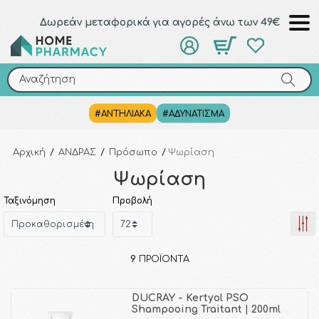
Δωρεάν μεταφορικά για αγορές άνω των 49€
Αναζήτηση
Αναζήτηση
#ΑΝΤΗΛΙΑΚΑ
#ΑΔΥΝΑΤΙΣΜΑ
Αρχική
/
ΑΝΔΡΑΣ
/
Πρόσωπο
/
Ψωρίαση
Ψωρίαση
Ταξινόμηση
Προβολή
9
ΠΡΟΪΌΝΤΑ
DUCRAY - Kertyol PSO
Shampooing Traitant | 200ml