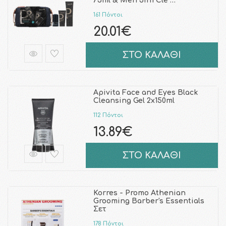
75ml & Men 3in1 Cle …
161 Πόντοι
20.01€
ΣΤΟ ΚΑΛΑΘΙ
Apivita Face and Eyes Black
Cleansing Gel 2x150ml
112 Πόντοι
13.89€
ΣΤΟ ΚΑΛΑΘΙ
Korres - Promo Athenian
Grooming Barber's Essentials
Σετ
178 Πόντοι