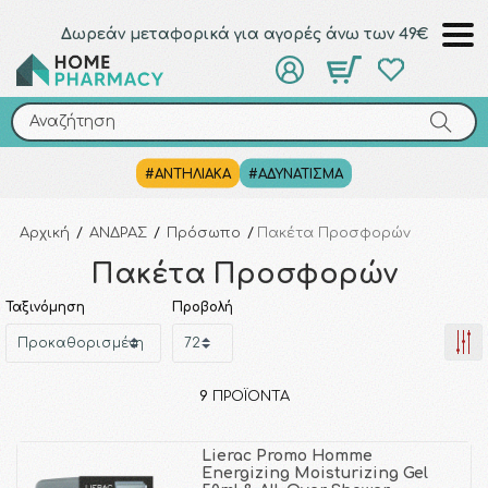
Δωρεάν μεταφορικά για αγορές άνω των 49€
Αναζήτηση
Αναζήτηση
#ΑΝΤΗΛΙΑΚΑ
#ΑΔΥΝΑΤΙΣΜΑ
Αρχική
/
ΑΝΔΡΑΣ
/
Πρόσωπο
/
Πακέτα Προσφορών
Πακέτα Προσφορών
Ταξινόμηση
Προβολή
9
ΠΡΟΪΌΝΤΑ
Lierac Promo Homme
Energizing Moisturizing Gel