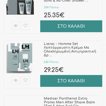
50ml & All-Over Shower …
204 Πόντοι
25.35€
ΣΤΟ ΚΑΛΑΘΙ
Lierac - Homme Set
Λεπτόρρευστη Κρέμα Με
Ολοκληρωμένη Αντιγηραντική
Δρ …
236 Πόντοι
29.25€
ΣΤΟ ΚΑΛΑΘΙ
Medisei Panthenol Extra
Promo Men After Shave Balm