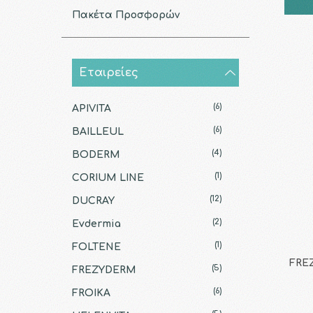
Πακέτα Προσφορών
Εταιρείες
(6)
APIVITA
(6)
BAILLEUL
(4)
BODERM
(1)
CORIUM LINE
(12)
DUCRAY
(2)
Evdermia
(1)
FOLTENE
FREZ
(5)
FREZYDERM
(6)
FROIKA