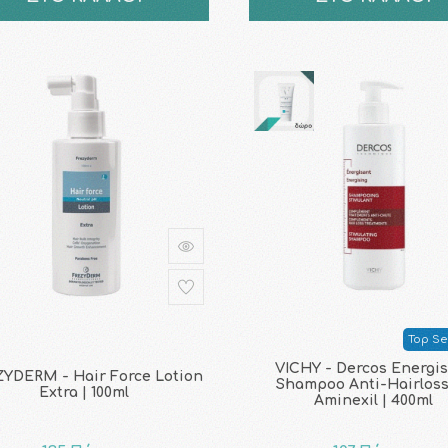
Top Sel
VICHY - Dercos Energi
YDERM - Hair Force Lotion
Shampoo Anti-Ηairloss
Extra | 100ml
Aminexil | 400ml