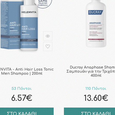
Ducray Anaphase Sha
VITA - Anti Hair Loss Tonic
Σαμπουάν για την Τριχό
Men Shampoo | 200ml
400ml
53 Πόντοι
110 Πόντοι
6.57€
13.60€
ΣΤΟ ΚΑΛΑΘΙ
ΣΤΟ ΚΑΛΑΘΙ