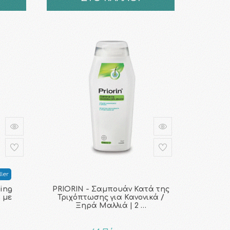
ler
sing
PRIORIN - Σαμπουάν Κατά της
 με
Τριχόπτωσης για Κανονικά /
Ξηρά Μαλλιά | 2 …