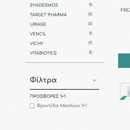
(1)
SYNDESMOS
FRE
(2)
TARGET PHARMA
(2)
URIAGE
(1)
VENCIL
(7)
VICHY
(1)
VITABIOTICS
Φίλτρα
ΠΡΟΣΦΟΡΕΣ 1+1
Φροντίδα Μαλλίων 1+1