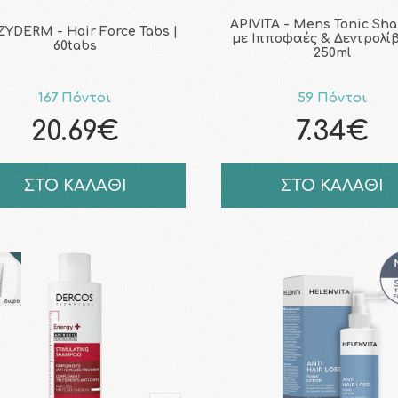
APIVITA - Mens Tonic Sh
ZYDERM - Hair Force Tabs |
με Ιπποφαές & Δεντρολίβ
60tabs
250ml
167 Πόντοι
59 Πόντοι
20.69€
7.34€
ΣΤΟ ΚΑΛΑΘΙ
ΣΤΟ ΚΑΛΑΘΙ