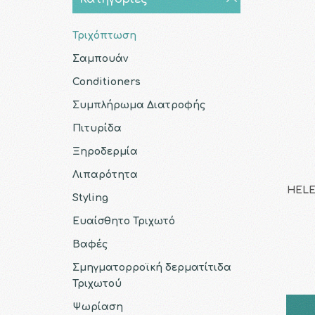
Τριχόπτωση
Σαμπουάν
Conditioners
Συμπλήρωμα Διατροφής
Πιτυρίδα
Ξηροδερμία
Λιπαρότητα
HELEN
Styling
Ευαίσθητο Τριχωτό
Βαφές
Σμηγματορροϊκή δερματίτιδα
Τριχωτού
Ψωρίαση