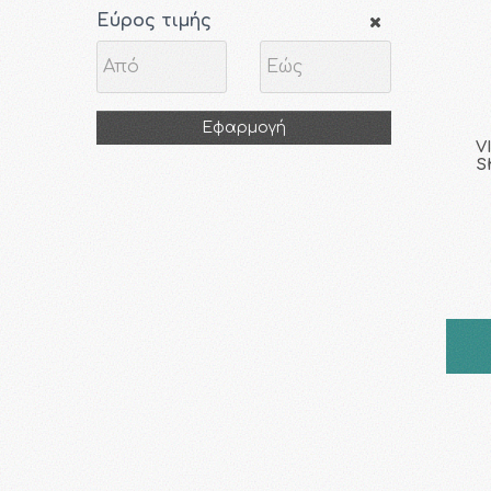
Εύρος τιμής
Εφαρμογή
V
S