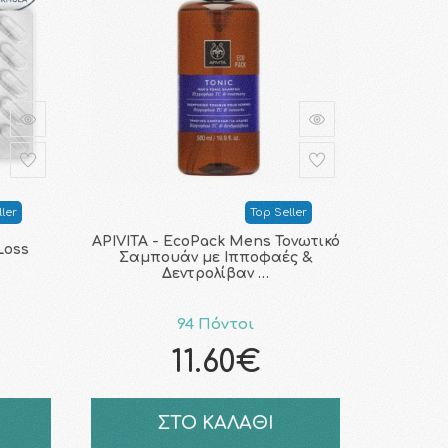
ler
Top Seller
APIVITA - ΕcoPack Mens Τονωτικό
Loss
Σαμπουάν με Ιπποφαές &
Δεντρολίβαν …
94 Πόντοι
11.60€
ΣΤΟ ΚΑΛΑΘΙ