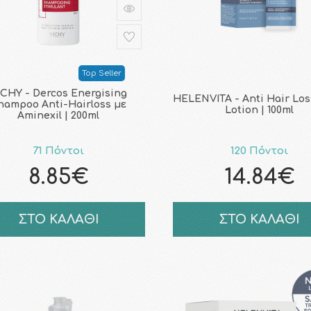
Top Seller
ICHY - Dercos Energising
HELENVITA - Anti Hair Los
hampoo Anti-Ηairloss με
Lotion | 100ml
Aminexil | 200ml
71 Πόντοι
120 Πόντοι
8.85€
14.84€
ΣΤΟ ΚΑΛΑΘΙ
ΣΤΟ ΚΑΛΑΘΙ