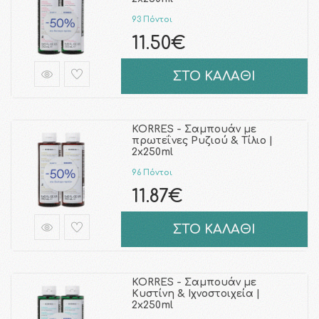
93 Πόντοι
11.50€
ΣΤΟ ΚΑΛΑΘΙ
KORRES - Σαμπουάν με
πρωτεΐνες Ρυζιού & Τίλιο |
2x250ml
96 Πόντοι
11.87€
ΣΤΟ ΚΑΛΑΘΙ
KORRES - Σαμπουάν με
Κυστίνη & Ιχνοστοιχεία |
2x250ml