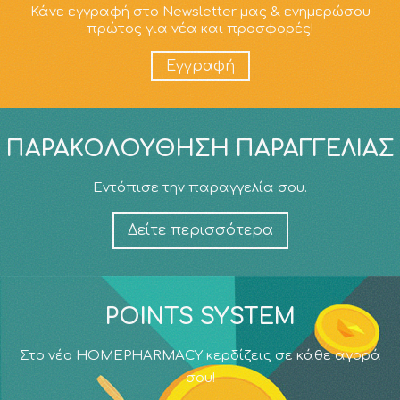
Κάνε εγγραφή στο Newsletter μας & ενημερώσου
πρώτος για νέα και προσφορές!
Εγγραφή
ΠΑΡΑΚΟΛΟΎΘΗΣΗ ΠΑΡΑΓΓΕΛΊΑΣ
Εντόπισε την παραγγελία σου.
Δείτε περισσότερα
POINTS SYSTEM
Στο νέο HOMEPHARMACY κερδίζεις σε κάθε αγορά
σου!