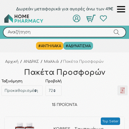
Δωρεάν μεταφορικά για αγορές άνω των 49€
Αναζήτηση
Αναζήτηση
#ΑΝΤΗΛΙΑΚΑ
#ΑΔΥΝΑΤΙΣΜΑ
Αρχική
/
ΑΝΔΡΑΣ
/
Μαλλιά
/
Πακέτα Προσφορών
Πακέτα Προσφορών
Ταξινόμηση
Προβολή
15
ΠΡΟΪΌΝΤΑ
Top Seller