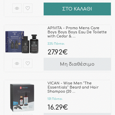
ΣΤΟ ΚΑΛΑΘΙ
APIVITA - Promo Mens Care
Boys Boys Boys Eau De Toilette
with Cedar & …
225 Πόντοι
27.92€
Μη διαθέσιμο
VICAN - Wise Men "The
Essentials" Beard and Hair
Shampoo (20 …
131 Πόντοι
16.29€