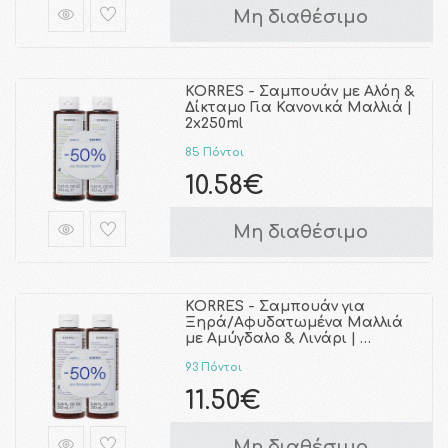
Μη διαθέσιμο
KORRES - Σαμπουάν με Αλόη &
Δίκταμο Για Κανονικά Μαλλιά |
2x250ml
85 Πόντοι
10.58€
Μη διαθέσιμο
KORRES - Σαμπουάν για
Ξηρά/Αφυδατωμένα Μαλλιά
με Αμύγδαλο & Λινάρι | …
93 Πόντοι
11.50€
Μη διαθέσιμο